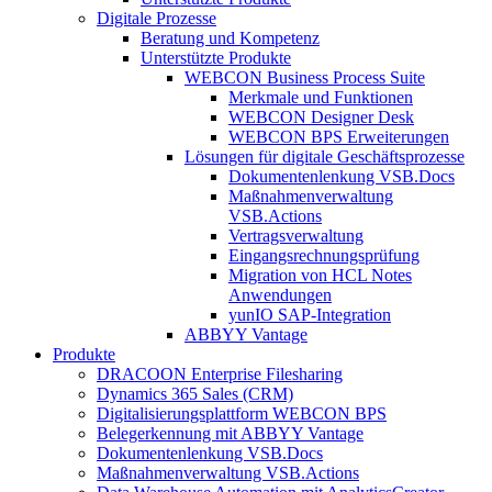
Digitale Prozesse
Beratung und Kompetenz
Unterstützte Produkte
WEBCON Business Process Suite
Merkmale und Funktionen
WEBCON Designer Desk
WEBCON BPS Erweiterungen
Lösungen für digitale Geschäftsprozesse
Dokumentenlenkung VSB.Docs
Maßnahmenverwaltung
VSB.Actions
Vertragsverwaltung
Eingangsrechnungs­prüfung
Migration von HCL Notes
Anwendungen
yunIO SAP-Integration
ABBYY Vantage
Produkte
DRACOON Enterprise Filesharing
Dynamics 365 Sales (CRM)
Digitalisierungsplattform WEBCON BPS
Belegerkennung mit ABBYY Vantage
Dokumentenlenkung VSB.Docs
Maßnahmenverwaltung VSB.Actions