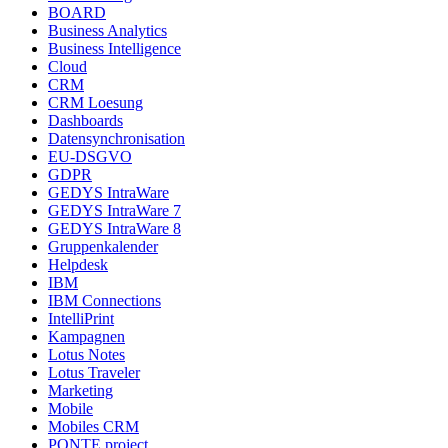
BOARD
Business Analytics
Business Intelligence
Cloud
CRM
CRM Loesung
Dashboards
Datensynchronisation
EU-DSGVO
GDPR
GEDYS IntraWare
GEDYS IntraWare 7
GEDYS IntraWare 8
Gruppenkalender
Helpdesk
IBM
IBM Connections
IntelliPrint
Kampagnen
Lotus Notes
Lotus Traveler
Marketing
Mobile
Mobiles CRM
PONTE.project