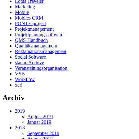
Lotus Traveler
Marketing
Mobile
Mobiles CRM
PONTE.project
Projektmanagement
Projektplanungssoftware
QMS-Handbuch
Qualitätsmanagement
Reklamationsmanagement
Social Software
stanoc Archive
Veranstaltungsorganisation
VSB
Workflow
xeri
Archiv
2019
August 2019
Januar 2019
2018
September 2018
August 2018