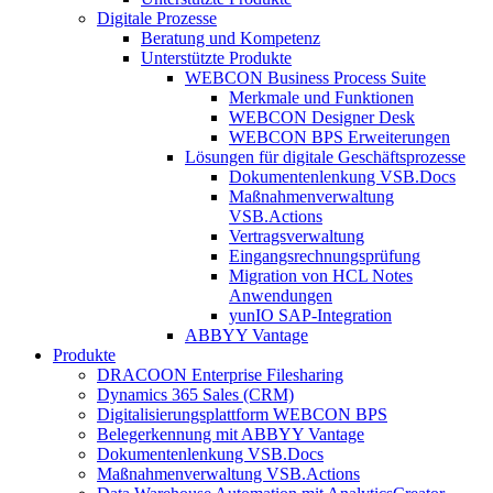
Digitale Prozesse
Beratung und Kompetenz
Unterstützte Produkte
WEBCON Business Process Suite
Merkmale und Funktionen
WEBCON Designer Desk
WEBCON BPS Erweiterungen
Lösungen für digitale Geschäftsprozesse
Dokumentenlenkung VSB.Docs
Maßnahmenverwaltung
VSB.Actions
Vertragsverwaltung
Eingangsrechnungs­prüfung
Migration von HCL Notes
Anwendungen
yunIO SAP-Integration
ABBYY Vantage
Produkte
DRACOON Enterprise Filesharing
Dynamics 365 Sales (CRM)
Digitalisierungsplattform WEBCON BPS
Belegerkennung mit ABBYY Vantage
Dokumentenlenkung VSB.Docs
Maßnahmenverwaltung VSB.Actions