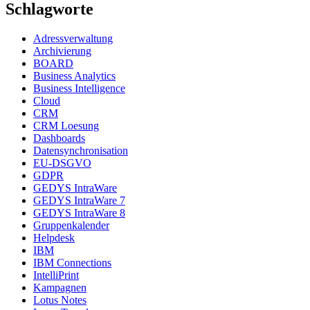
Schlagworte
Adressverwaltung
Archivierung
BOARD
Business Analytics
Business Intelligence
Cloud
CRM
CRM Loesung
Dashboards
Datensynchronisation
EU-DSGVO
GDPR
GEDYS IntraWare
GEDYS IntraWare 7
GEDYS IntraWare 8
Gruppenkalender
Helpdesk
IBM
IBM Connections
IntelliPrint
Kampagnen
Lotus Notes