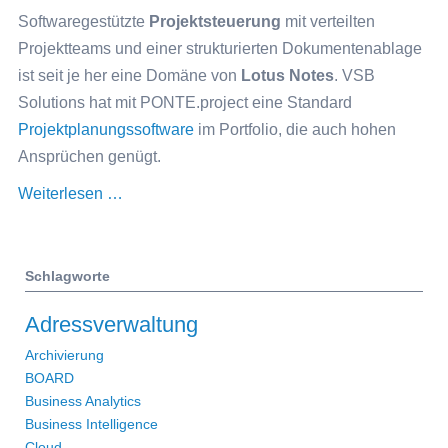
Softwaregestützte
Projektsteuerung
mit verteilten
Projektteams und einer strukturierten Dokumentenablage
ist seit je her eine Domäne von
Lotus Notes
. VSB
Solutions hat mit PONTE.project eine Standard
Projektplanungssoftware
im Portfolio, die auch hohen
Ansprüchen genügt.
Projektsteuerung
Weiterlesen …
für
Lotus
Notes
Schlagworte
mit
Adressverwaltung
PONTE.project
7
Archivierung
BOARD
Business Analytics
Business Intelligence
Cloud