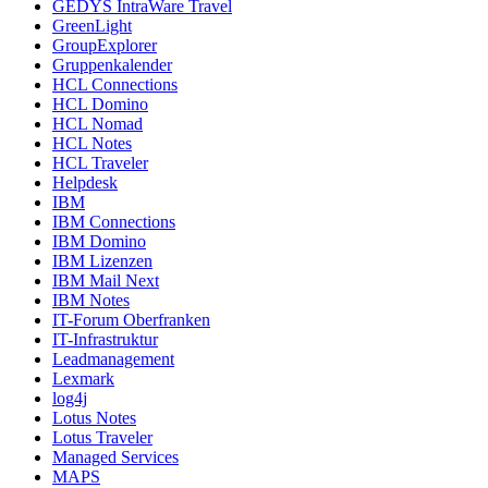
GEDYS IntraWare Travel
GreenLight
GroupExplorer
Gruppenkalender
HCL Connections
HCL Domino
HCL Nomad
HCL Notes
HCL Traveler
Helpdesk
IBM
IBM Connections
IBM Domino
IBM Lizenzen
IBM Mail Next
IBM Notes
IT-Forum Oberfranken
IT-Infrastruktur
Leadmanagement
Lexmark
log4j
Lotus Notes
Lotus Traveler
Managed Services
MAPS