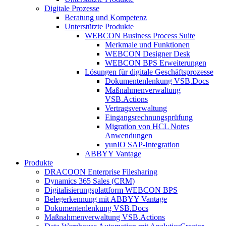
Digitale Prozesse
Beratung und Kompetenz
Unterstützte Produkte
WEBCON Business Process Suite
Merkmale und Funktionen
WEBCON Designer Desk
WEBCON BPS Erweiterungen
Lösungen für digitale Geschäftsprozesse
Dokumentenlenkung VSB.Docs
Maßnahmenverwaltung
VSB.Actions
Vertragsverwaltung
Eingangsrechnungs­prüfung
Migration von HCL Notes
Anwendungen
yunIO SAP-Integration
ABBYY Vantage
Produkte
DRACOON Enterprise Filesharing
Dynamics 365 Sales (CRM)
Digitalisierungsplattform WEBCON BPS
Belegerkennung mit ABBYY Vantage
Dokumentenlenkung VSB.Docs
Maßnahmenverwaltung VSB.Actions