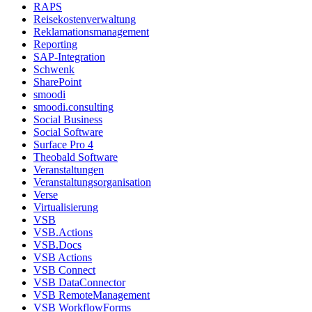
RAPS
Reisekostenverwaltung
Reklamationsmanagement
Reporting
SAP-Integration
Schwenk
SharePoint
smoodi
smoodi.consulting
Social Business
Social Software
Surface Pro 4
Theobald Software
Veranstaltungen
Veranstaltungsorganisation
Verse
Virtualisierung
VSB
VSB.Actions
VSB.Docs
VSB Actions
VSB Connect
VSB DataConnector
VSB RemoteManagement
VSB WorkflowForms