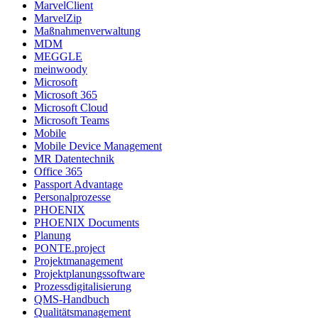
MarvelClient
MarvelZip
Maßnahmenverwaltung
MDM
MEGGLE
meinwoody
Microsoft
Microsoft 365
Microsoft Cloud
Microsoft Teams
Mobile
Mobile Device Management
MR Datentechnik
Office 365
Passport Advantage
Personalprozesse
PHOENIX
PHOENIX Documents
Planung
PONTE.project
Projektmanagement
Projektplanungssoftware
Prozessdigitalisierung
QMS-Handbuch
Qualitätsmanagement