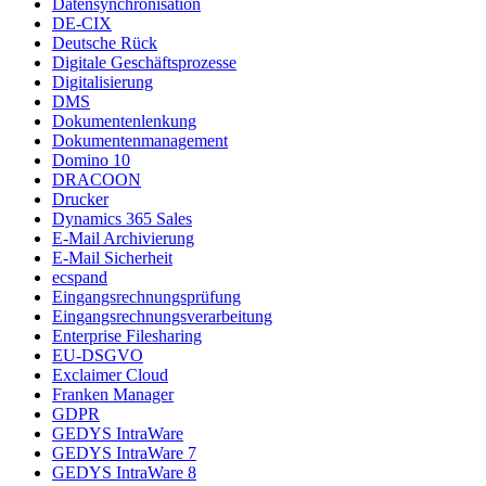
Datensynchronisation
DE-CIX
Deutsche Rück
Digitale Geschäftsprozesse
Digitalisierung
DMS
Dokumentenlenkung
Dokumentenmanagement
Domino 10
DRACOON
Drucker
Dynamics 365 Sales
E-Mail Archivierung
E-Mail Sicherheit
ecspand
Eingangsrechnungsprüfung
Eingangsrechnungsverarbeitung
Enterprise Filesharing
EU-DSGVO
Exclaimer Cloud
Franken Manager
GDPR
GEDYS IntraWare
GEDYS IntraWare 7
GEDYS IntraWare 8