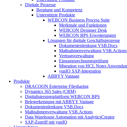
Digitale Prozesse
Beratung und Kompetenz
Unterstützte Produkte
WEBCON Business Process Suite
Merkmale und Funktionen
WEBCON Designer Desk
WEBCON BPS Erweiterungen
Lösungen für digitale Geschäftsprozesse
Dokumentenlenkung VSB.Docs
Maßnahmenverwaltung VSB.Actions
Vertragsverwaltung
Eingangsrechnungs­prüfung
Migration von HCL Notes Anwendu
yunIO SAP-Integration
ABBYY Vantage
Produkte
DRACOON Enterprise Filesharing
Dynamics 365 Sales (CRM)
Digitalisierungsplattform WEBCON BPS
Belegerkennung mit ABBYY Vantage
Dokumentenlenkung VSB.Docs
Maßnahmenverwaltung VSB.Actions
Data Warehouse Automation mit AnalyticsCreator
SAP-Zugriff mit yunIO