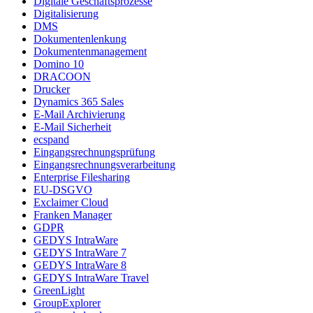
Digitale Geschäftsprozesse
Digitalisierung
DMS
Dokumentenlenkung
Dokumentenmanagement
Domino 10
DRACOON
Drucker
Dynamics 365 Sales
E-Mail Archivierung
E-Mail Sicherheit
ecspand
Eingangsrechnungsprüfung
Eingangsrechnungsverarbeitung
Enterprise Filesharing
EU-DSGVO
Exclaimer Cloud
Franken Manager
GDPR
GEDYS IntraWare
GEDYS IntraWare 7
GEDYS IntraWare 8
GEDYS IntraWare Travel
GreenLight
GroupExplorer