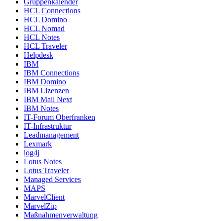
Gruppenkalender
HCL Connections
HCL Domino
HCL Nomad
HCL Notes
HCL Traveler
Helpdesk
IBM
IBM Connections
IBM Domino
IBM Lizenzen
IBM Mail Next
IBM Notes
IT-Forum Oberfranken
IT-Infrastruktur
Leadmanagement
Lexmark
log4j
Lotus Notes
Lotus Traveler
Managed Services
MAPS
MarvelClient
MarvelZip
Maßnahmenverwaltung