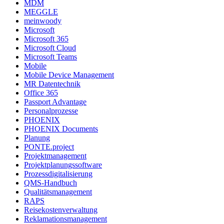
MDM
MEGGLE
meinwoody
Microsoft
Microsoft 365
Microsoft Cloud
Microsoft Teams
Mobile
Mobile Device Management
MR Datentechnik
Office 365
Passport Advantage
Personalprozesse
PHOENIX
PHOENIX Documents
Planung
PONTE.project
Projektmanagement
Projektplanungssoftware
Prozessdigitalisierung
QMS-Handbuch
Qualitätsmanagement
RAPS
Reisekostenverwaltung
Reklamationsmanagement