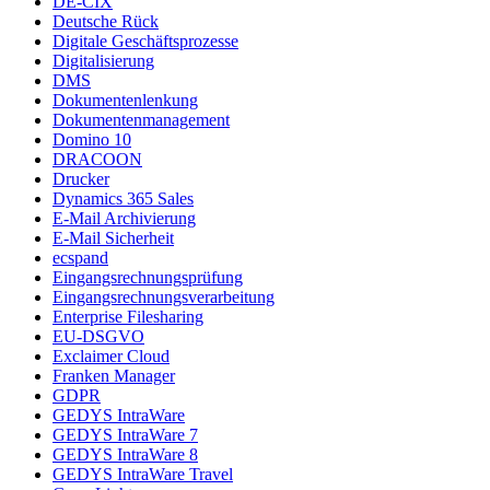
DE-CIX
Deutsche Rück
Digitale Geschäftsprozesse
Digitalisierung
DMS
Dokumentenlenkung
Dokumentenmanagement
Domino 10
DRACOON
Drucker
Dynamics 365 Sales
E-Mail Archivierung
E-Mail Sicherheit
ecspand
Eingangsrechnungsprüfung
Eingangsrechnungsverarbeitung
Enterprise Filesharing
EU-DSGVO
Exclaimer Cloud
Franken Manager
GDPR
GEDYS IntraWare
GEDYS IntraWare 7
GEDYS IntraWare 8
GEDYS IntraWare Travel