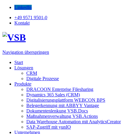
LinkedIn
+49 9571 9501-0
Kontakt
Navigation überspringen
Start
Lösungen
CRM
Digitale Prozesse
Produkte
DRACOON Enterprise Filesharing
Dynamics 365 Sales (CRM)
Digitalisierungsplattform WEBCON BPS
Belegerkennung mit ABBYY Vantage
Dokumentenlenkung VSB.Docs
Maßnahmenverwaltung VSB.Actions
Data Warehouse Automation mit AnalyticsCreator
SAP-Zugriff mit yunIO
Unternehmen