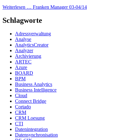
Weiterlesen …
Franken Manager 03-04/14
Schlagworte
Adressverwaltung
Analyse
AnalyticsCreator
Analyzer
Archivierung
ARTEC
Azure
BOARD
BPM
Business Analytics
Business Intelligence
Cloud
Connect Bridge
Cortado
CRM
CRM Loesung
CTI
Datenintegration
Datensynchronisation