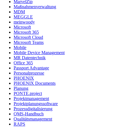
MarvelZip
Maßnahmenverwaltung
MDM
MEGGLE
meinwoody
Microsoft
Microsoft 365
Microsoft Cloud
Microsoft Teams
Mobile
Mobile Device Management
MR Datentechnik
Office 365
Passport Advantage
Personalprozesse
PHOENIX
PHOENIX Documents
Planung
PONTE.project
Projektmanagement
Projektplanungssoftware
Prozessdigitalisierung
QMS-Handbuch
Qualitätsmanagement
RAPS