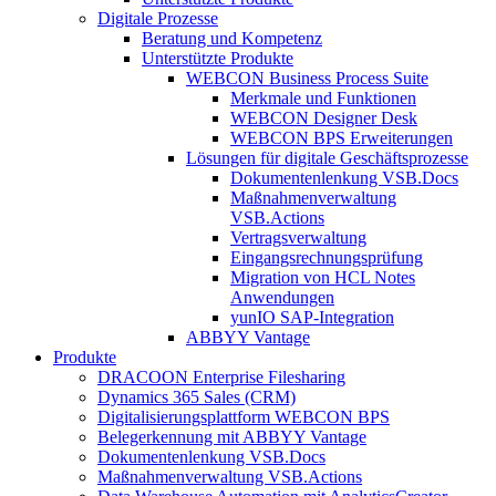
Digitale Prozesse
Beratung und Kompetenz
Unterstützte Produkte
WEBCON Business Process Suite
Merkmale und Funktionen
WEBCON Designer Desk
WEBCON BPS Erweiterungen
Lösungen für digitale Geschäftsprozesse
Dokumentenlenkung VSB.Docs
Maßnahmenverwaltung
VSB.Actions
Vertragsverwaltung
Eingangsrechnungs­prüfung
Migration von HCL Notes
Anwendungen
yunIO SAP-Integration
ABBYY Vantage
Produkte
DRACOON Enterprise Filesharing
Dynamics 365 Sales (CRM)
Digitalisierungsplattform WEBCON BPS
Belegerkennung mit ABBYY Vantage
Dokumentenlenkung VSB.Docs
Maßnahmenverwaltung VSB.Actions