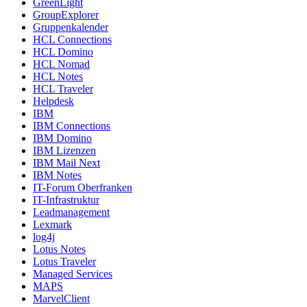
GreenLight
GroupExplorer
Gruppenkalender
HCL Connections
HCL Domino
HCL Nomad
HCL Notes
HCL Traveler
Helpdesk
IBM
IBM Connections
IBM Domino
IBM Lizenzen
IBM Mail Next
IBM Notes
IT-Forum Oberfranken
IT-Infrastruktur
Leadmanagement
Lexmark
log4j
Lotus Notes
Lotus Traveler
Managed Services
MAPS
MarvelClient