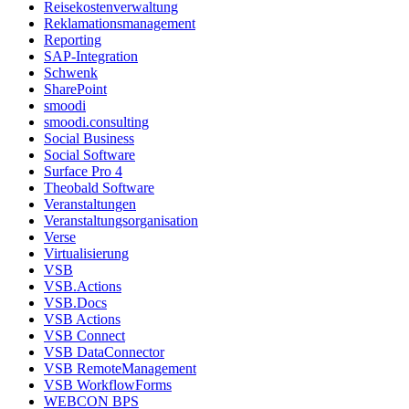
Reisekostenverwaltung
Reklamationsmanagement
Reporting
SAP-Integration
Schwenk
SharePoint
smoodi
smoodi.consulting
Social Business
Social Software
Surface Pro 4
Theobald Software
Veranstaltungen
Veranstaltungsorganisation
Verse
Virtualisierung
VSB
VSB.Actions
VSB.Docs
VSB Actions
VSB Connect
VSB DataConnector
VSB RemoteManagement
VSB WorkflowForms
WEBCON BPS