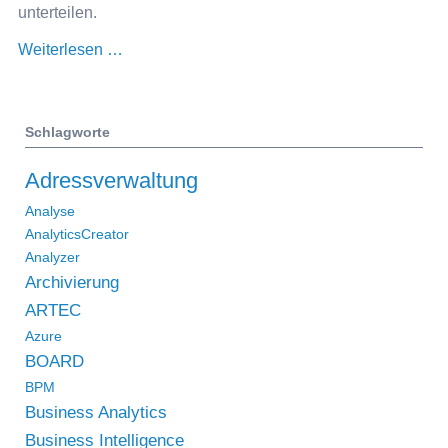
unterteilen.
Reisekostenabrechnung
Weiterlesen …
für
Lotus
Notes:
Schlagworte
Travel
Adressverwaltung
2.1
ist
Analyse
AnalyticsCreator
da
Analyzer
Archivierung
ARTEC
Azure
BOARD
BPM
Business Analytics
Business Intelligence