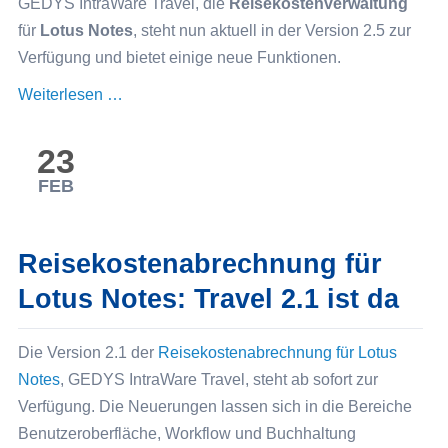
GEDYS IntraWare Travel, die
Reisekostenverwaltung
für
Lotus Notes
, steht nun aktuell in der Version 2.5 zur
Verfügung und bietet einige neue Funktionen.
GEDYS
Weiterlesen …
IntraWare
Travel
23
2.5
FEB
ist
verfügbar
Reisekostenabrechnung für
Lotus Notes: Travel 2.1 ist da
Die Version 2.1 der
Reisekostenabrechnung für Lotus
Notes
, GEDYS IntraWare Travel, steht ab sofort zur
Verfügung. Die Neuerungen lassen sich in die Bereiche
Benutzeroberfläche, Workflow und Buchhaltung