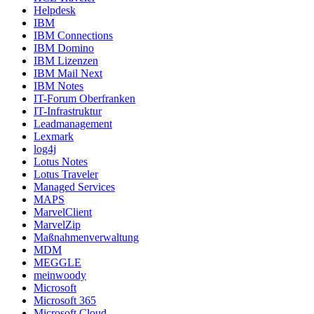
Helpdesk
IBM
IBM Connections
IBM Domino
IBM Lizenzen
IBM Mail Next
IBM Notes
IT-Forum Oberfranken
IT-Infrastruktur
Leadmanagement
Lexmark
log4j
Lotus Notes
Lotus Traveler
Managed Services
MAPS
MarvelClient
MarvelZip
Maßnahmenverwaltung
MDM
MEGGLE
meinwoody
Microsoft
Microsoft 365
Microsoft Cloud