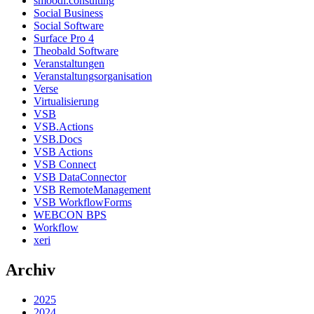
smoodi.consulting
Social Business
Social Software
Surface Pro 4
Theobald Software
Veranstaltungen
Veranstaltungsorganisation
Verse
Virtualisierung
VSB
VSB.Actions
VSB.Docs
VSB Actions
VSB Connect
VSB DataConnector
VSB RemoteManagement
VSB WorkflowForms
WEBCON BPS
Workflow
xeri
Archiv
2025
2024