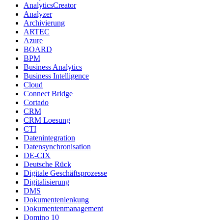
AnalyticsCreator
Analyzer
Archivierung
ARTEC
Azure
BOARD
BPM
Business Analytics
Business Intelligence
Cloud
Connect Bridge
Cortado
CRM
CRM Loesung
CTI
Datenintegration
Datensynchronisation
DE-CIX
Deutsche Rück
Digitale Geschäftsprozesse
Digitalisierung
DMS
Dokumentenlenkung
Dokumentenmanagement
Domino 10