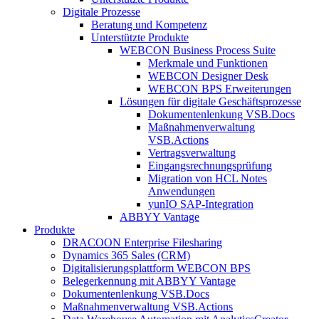
Digitale Prozesse
Beratung und Kompetenz
Unterstützte Produkte
WEBCON Business Process Suite
Merkmale und Funktionen
WEBCON Designer Desk
WEBCON BPS Erweiterungen
Lösungen für digitale Geschäftsprozesse
Dokumentenlenkung VSB.Docs
Maßnahmenverwaltung
VSB.Actions
Vertragsverwaltung
Eingangsrechnungs­prüfung
Migration von HCL Notes
Anwendungen
yunIO SAP-Integration
ABBYY Vantage
Produkte
DRACOON Enterprise Filesharing
Dynamics 365 Sales (CRM)
Digitalisierungsplattform WEBCON BPS
Belegerkennung mit ABBYY Vantage
Dokumentenlenkung VSB.Docs
Maßnahmenverwaltung VSB.Actions