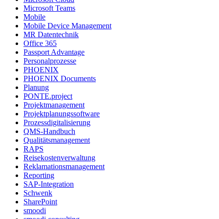
Microsoft Teams
Mobile
Mobile Device Management
MR Datentechnik
Office 365
Passport Advantage
Personalprozesse
PHOENIX
PHOENIX Documents
Planung
PONTE.project
Projektmanagement
Projektplanungssoftware
Prozessdigitalisierung
QMS-Handbuch
Qualitätsmanagement
RAPS
Reisekostenverwaltung
Reklamationsmanagement
Reporting
SAP-Integration
Schwenk
SharePoint
smoodi