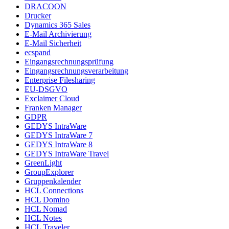
DRACOON
Drucker
Dynamics 365 Sales
E-Mail Archivierung
E-Mail Sicherheit
ecspand
Eingangsrechnungsprüfung
Eingangsrechnungsverarbeitung
Enterprise Filesharing
EU-DSGVO
Exclaimer Cloud
Franken Manager
GDPR
GEDYS IntraWare
GEDYS IntraWare 7
GEDYS IntraWare 8
GEDYS IntraWare Travel
GreenLight
GroupExplorer
Gruppenkalender
HCL Connections
HCL Domino
HCL Nomad
HCL Notes
HCL Traveler