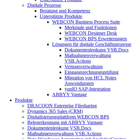
Digitale Prozesse
Beratung und Kompetenz
Unterstützte Produkte
WEBCON Business Process Suite
Merkmale und Funktionen
WEBCON Designer Desk
WEBCON BPS Erweiterungen
Lösungen für digitale Geschäftsprozesse
Dokumentenlenkung VSB.Docs
Maßnahmenverwaltung
VSB.Actions
Vertragsverwaltung
Eingangsrechnungs­prüfung
Migration von HCL Notes
Anwendungen
yunIO SAP-Integration
ABBYY Vantage
Produkte
DRACOON Enterprise Filesharing
Dynamics 365 Sales (CRM)
Digitalisierungsplattform WEBCON BPS
Belegerkennung mit ABBYY Vantage
Dokumentenlenkung VSB.Docs
Maßnahmenverwaltung VSB.Actions