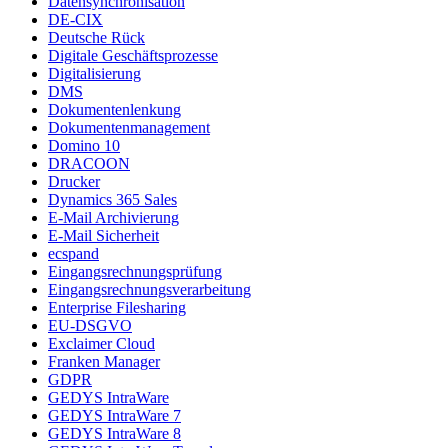
Datensynchronisation
DE-CIX
Deutsche Rück
Digitale Geschäftsprozesse
Digitalisierung
DMS
Dokumentenlenkung
Dokumentenmanagement
Domino 10
DRACOON
Drucker
Dynamics 365 Sales
E-Mail Archivierung
E-Mail Sicherheit
ecspand
Eingangsrechnungsprüfung
Eingangsrechnungsverarbeitung
Enterprise Filesharing
EU-DSGVO
Exclaimer Cloud
Franken Manager
GDPR
GEDYS IntraWare
GEDYS IntraWare 7
GEDYS IntraWare 8