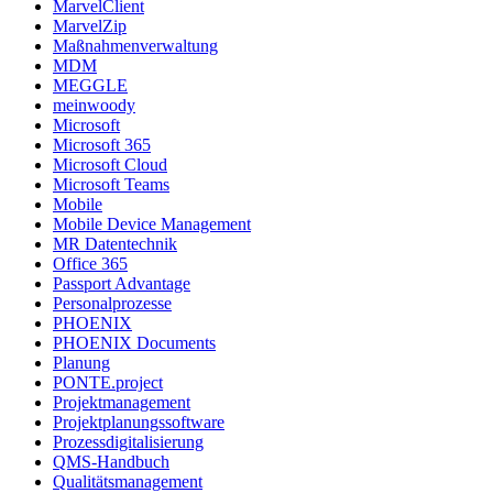
MarvelClient
MarvelZip
Maßnahmenverwaltung
MDM
MEGGLE
meinwoody
Microsoft
Microsoft 365
Microsoft Cloud
Microsoft Teams
Mobile
Mobile Device Management
MR Datentechnik
Office 365
Passport Advantage
Personalprozesse
PHOENIX
PHOENIX Documents
Planung
PONTE.project
Projektmanagement
Projektplanungssoftware
Prozessdigitalisierung
QMS-Handbuch
Qualitätsmanagement