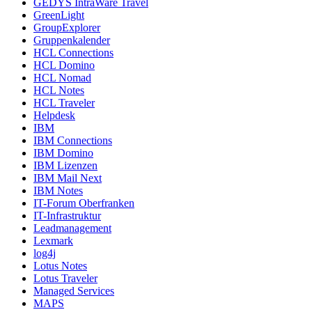
GEDYS IntraWare Travel
GreenLight
GroupExplorer
Gruppenkalender
HCL Connections
HCL Domino
HCL Nomad
HCL Notes
HCL Traveler
Helpdesk
IBM
IBM Connections
IBM Domino
IBM Lizenzen
IBM Mail Next
IBM Notes
IT-Forum Oberfranken
IT-Infrastruktur
Leadmanagement
Lexmark
log4j
Lotus Notes
Lotus Traveler
Managed Services
MAPS