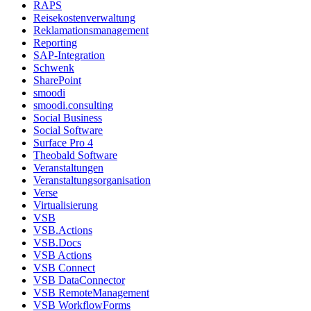
RAPS
Reisekostenverwaltung
Reklamationsmanagement
Reporting
SAP-Integration
Schwenk
SharePoint
smoodi
smoodi.consulting
Social Business
Social Software
Surface Pro 4
Theobald Software
Veranstaltungen
Veranstaltungsorganisation
Verse
Virtualisierung
VSB
VSB.Actions
VSB.Docs
VSB Actions
VSB Connect
VSB DataConnector
VSB RemoteManagement
VSB WorkflowForms