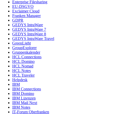
Enterprise Filesharing
EU-DSGVO
Exclaimer Cloud
Franken Manager
GDPR
GEDYS IntraWare
GEDYS IntraWare 7
GEDYS IntraWare 8
GEDYS IntraWare Travel
GreenLight
GroupExplorer
Gruppenkalender
HCL Connections
HCL Domino
HCL Nomad
HCL Notes
HCL Traveler
Helpdesk
IBM
IBM Connections
IBM Domino
IBM Lizenzen
IBM Mail Next
IBM Notes
IT-Forum Oberfranken