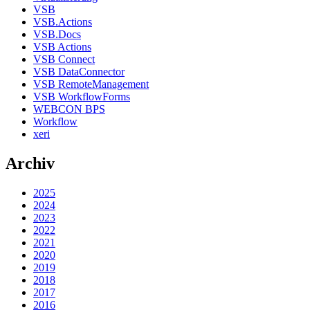
VSB
VSB.Actions
VSB.Docs
VSB Actions
VSB Connect
VSB DataConnector
VSB RemoteManagement
VSB WorkflowForms
WEBCON BPS
Workflow
xeri
Archiv
2025
2024
2023
2022
2021
2020
2019
2018
2017
2016