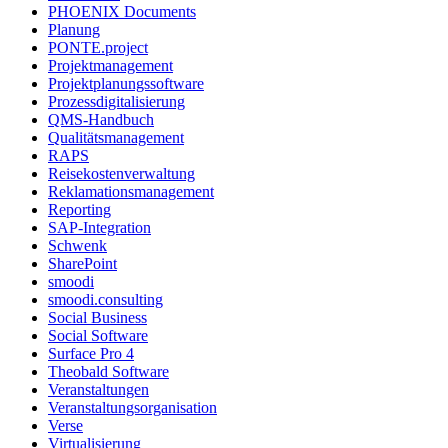
PHOENIX Documents
Planung
PONTE.project
Projektmanagement
Projektplanungssoftware
Prozessdigitalisierung
QMS-Handbuch
Qualitätsmanagement
RAPS
Reisekostenverwaltung
Reklamationsmanagement
Reporting
SAP-Integration
Schwenk
SharePoint
smoodi
smoodi.consulting
Social Business
Social Software
Surface Pro 4
Theobald Software
Veranstaltungen
Veranstaltungsorganisation
Verse
Virtualisierung