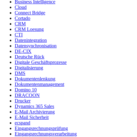
Business Intelligence
Cloud
Connect Bridge
Cortado
CRM
CRM Loesung
CTI
Datenintegration
Datensynchronisation
DE-CIX
Deutsche Rück
Digitale Geschäftsprozesse
Digitalisierung
DMS
Dokumentenlenkung
Dokumentenmanagement
Domino 10
DRACOON
Drucker
Dynamics 365 Sales
E-Mail Archivierung
E-Mail Sicherheit
ecspand
Eingangsrechnungsprüfung
Eingangsrechnungsverarbeitung