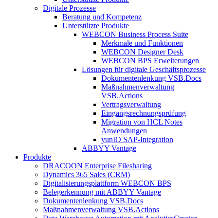
Digitale Prozesse
Beratung und Kompetenz
Unterstützte Produkte
WEBCON Business Process Suite
Merkmale und Funktionen
WEBCON Designer Desk
WEBCON BPS Erweiterungen
Lösungen für digitale Geschäftsprozesse
Dokumentenlenkung VSB.Docs
Maßnahmenverwaltung
VSB.Actions
Vertragsverwaltung
Eingangsrechnungs­prüfung
Migration von HCL Notes
Anwendungen
yunIO SAP-Integration
ABBYY Vantage
Produkte
DRACOON Enterprise Filesharing
Dynamics 365 Sales (CRM)
Digitalisierungsplattform WEBCON BPS
Belegerkennung mit ABBYY Vantage
Dokumentenlenkung VSB.Docs
Maßnahmenverwaltung VSB.Actions