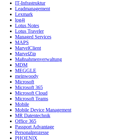
IT-Infrastruktur
Leadmanagement
Lexmark
log4j
Lotus Notes
Lotus Traveler
Managed Services
MAPS
MarvelClient
MarvelZip
Maßnahmenverwaltung
MDM
MEGGLE
meinwoody
Microsoft
Microsoft 365
Microsoft Cloud
Microsoft Teams
Mobile
Mobile Device Management
MR Datentechnik
Office 365
Passport Advantage
Personalprozesse
PHOENIX