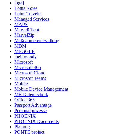
log4j
Lotus Notes
Lotus Traveler
Managed Services
MAPS
MarvelClient
MarvelZip
Maßnahmenverwaltung
MDM
MEGGLE
meinwoody
Microsoft
Microsoft 365
Microsoft Cloud
Microsoft Teams
Mobile
Mobile Device Management
MR Datentechnik
Office 365
Passport Advantage
Personalprozesse
PHOENIX
PHOENIX Documents
Planung
PONTE.project