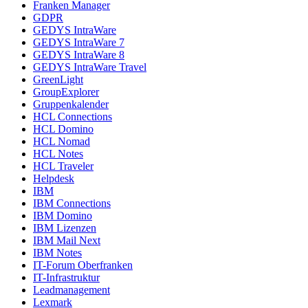
Franken Manager
GDPR
GEDYS IntraWare
GEDYS IntraWare 7
GEDYS IntraWare 8
GEDYS IntraWare Travel
GreenLight
GroupExplorer
Gruppenkalender
HCL Connections
HCL Domino
HCL Nomad
HCL Notes
HCL Traveler
Helpdesk
IBM
IBM Connections
IBM Domino
IBM Lizenzen
IBM Mail Next
IBM Notes
IT-Forum Oberfranken
IT-Infrastruktur
Leadmanagement
Lexmark