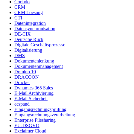
Cortado
CRM
CRM Loesung
CTI
Datenintegration
Datensynchronisation
DE-CIX
Deutsche Rück
Digitale Geschäftsprozesse
Digitalisierung
DMS
Dokumentenlenkung
Dokumentenmanagement
Domino 10
DRACOON
Drucker
Dynamics 365 Sales
E-Mail Archivierung
E-Mail Sicherheit
ecspand
Eingangsrechnungsprüfung
Eingangsrechnungsverarbeitung
Enterprise Filesharing
EU-DSGVO
Exclaimer Cloud