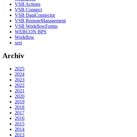
VSB Actions
VSB Connect
VSB DataConnector
VSB RemoteManagement
VSB WorkflowForms
WEBCON BPS
Workflow
xeri
Archiv
2025
2024
2023
2022
2021
2020
2019
2018
2017
2016
2015
2014
2013