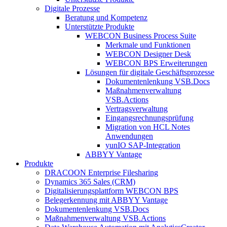
Digitale Prozesse
Beratung und Kompetenz
Unterstützte Produkte
WEBCON Business Process Suite
Merkmale und Funktionen
WEBCON Designer Desk
WEBCON BPS Erweiterungen
Lösungen für digitale Geschäftsprozesse
Dokumentenlenkung VSB.Docs
Maßnahmenverwaltung
VSB.Actions
Vertragsverwaltung
Eingangsrechnungs­prüfung
Migration von HCL Notes
Anwendungen
yunIO SAP-Integration
ABBYY Vantage
Produkte
DRACOON Enterprise Filesharing
Dynamics 365 Sales (CRM)
Digitalisierungsplattform WEBCON BPS
Belegerkennung mit ABBYY Vantage
Dokumentenlenkung VSB.Docs
Maßnahmenverwaltung VSB.Actions