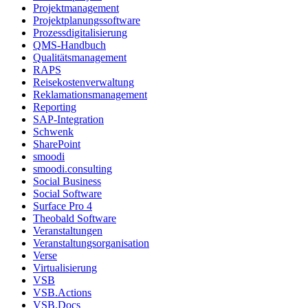
Projektmanagement
Projektplanungssoftware
Prozessdigitalisierung
QMS-Handbuch
Qualitätsmanagement
RAPS
Reisekostenverwaltung
Reklamationsmanagement
Reporting
SAP-Integration
Schwenk
SharePoint
smoodi
smoodi.consulting
Social Business
Social Software
Surface Pro 4
Theobald Software
Veranstaltungen
Veranstaltungsorganisation
Verse
Virtualisierung
VSB
VSB.Actions
VSB.Docs