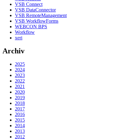
VSB Connect
VSB DataConnector
VSB RemoteManagement
VSB WorkflowForms
WEBCON BPS
Workflow
xeri
Archiv
2025
2024
2023
2022
2021
2020
2019
2018
2017
2016
2015
2014
2013
2012