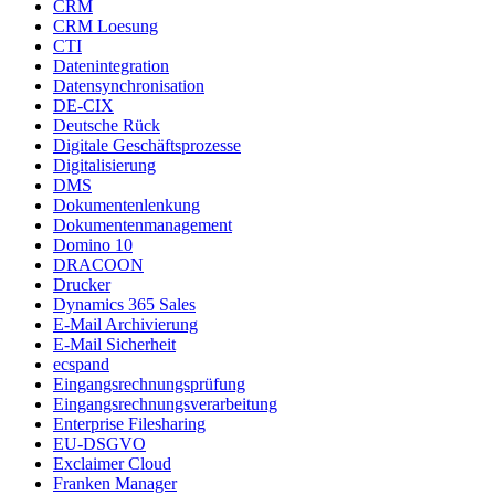
CRM
CRM Loesung
CTI
Datenintegration
Datensynchronisation
DE-CIX
Deutsche Rück
Digitale Geschäftsprozesse
Digitalisierung
DMS
Dokumentenlenkung
Dokumentenmanagement
Domino 10
DRACOON
Drucker
Dynamics 365 Sales
E-Mail Archivierung
E-Mail Sicherheit
ecspand
Eingangsrechnungsprüfung
Eingangsrechnungsverarbeitung
Enterprise Filesharing
EU-DSGVO
Exclaimer Cloud
Franken Manager