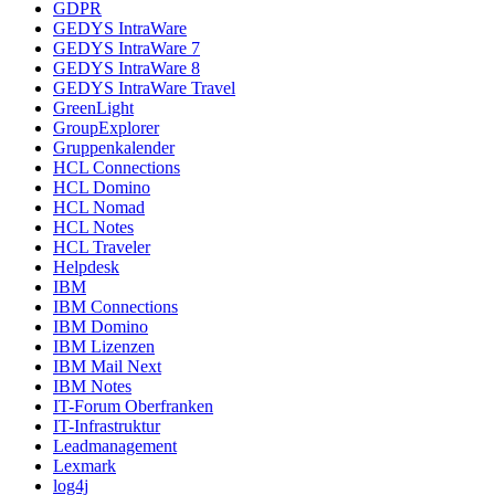
GDPR
GEDYS IntraWare
GEDYS IntraWare 7
GEDYS IntraWare 8
GEDYS IntraWare Travel
GreenLight
GroupExplorer
Gruppenkalender
HCL Connections
HCL Domino
HCL Nomad
HCL Notes
HCL Traveler
Helpdesk
IBM
IBM Connections
IBM Domino
IBM Lizenzen
IBM Mail Next
IBM Notes
IT-Forum Oberfranken
IT-Infrastruktur
Leadmanagement
Lexmark
log4j