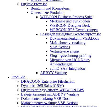
Digitale Prozesse
Beratung und Kompetenz
Unterstützte Produkte
WEBCON Business Process Suite
Merkmale und Funktionen
WEBCON Designer Desk
WEBCON BPS Erweiterungen
Lösungen für digitale Geschäftsprozesse
Dokumentenlenkung VSB.Docs
Maßnahmenverwaltung
VSB.Actions
Vertragsverwaltung
Eingangsrechnungs­prüfung
Migration von HCL Notes
Anwendungen
yunIO SAP-Integration
ABBYY Vantage
Produkte
DRACOON Enterprise Filesharing
Dynamics 365 Sales (CRM)
Digitalisierungsplattform WEBCON BPS
Belegerkennung mit ABBYY Vantage
Dokumentenlenkung VSB.Docs
Maßnahmenverwaltung VSB.Actions