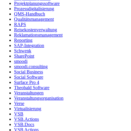
Projektplanungssoftware
Prozessdigitalisierung
QMS-Handbuch
Qualitätsmanagement
RAPS
Reisekostenverwaltung
Reklamationsmanagement
Reporting
SAP-Integration
Schwenk
SharePoint
smoodi
smoodi.consulting
Social Business
Social Software
Surface Pro 4
Theobald Software
Veranstaltungen
Veranstaltungsorganisation
Verse
Virtualisierung
VSB
VSB.Actions
VSB.Docs
VSB Actions