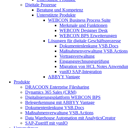
Digitale Prozesse
Beratung und Kompetenz
Unterstützte Produkte
WEBCON Business Process Suite
Merkmale und Funktionen
WEBCON Designer Desk
WEBCON BPS Erweiterungen
Lösungen für digitale Geschäftsprozesse
Dokumentenlenkung VSB.Docs
Maßnahmenverwaltung VSB.Actions
Vertragsverwaltung
Eingangsrechnungs­prüfung
Migration von HCL Notes Anwendu
yunIO SAP-Integration
ABBYY Vantage
Produkte
DRACOON Enterprise Filesharing
Dynamics 365 Sales (CRM)
Digitalisierungsplattform WEBCON BPS
Belegerkennung mit ABBYY Vantage
Dokumentenlenkung VSB.Docs
Maßnahmenverwaltung VSB.Actions
Data Warehouse Automation mit AnalyticsCreator
SAP-Zugriff mit yunIO