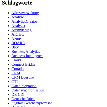
Schlagworte
Adressverwaltung
Analyse
AnalyticsCreator
Analyzer
Archivierung
ARTEC
Azure
BOARD
BPM
Business Analytics
Business Intelligence
Cloud
Connect Bridge
Cortado
CRM
CRM Loesung
CTI
Datenintegration
Datensynchronisation
DE-CIX
Deutsche Rück
Digitale Geschäftsprozesse