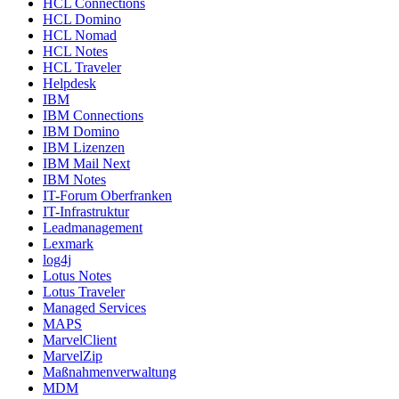
HCL Connections
HCL Domino
HCL Nomad
HCL Notes
HCL Traveler
Helpdesk
IBM
IBM Connections
IBM Domino
IBM Lizenzen
IBM Mail Next
IBM Notes
IT-Forum Oberfranken
IT-Infrastruktur
Leadmanagement
Lexmark
log4j
Lotus Notes
Lotus Traveler
Managed Services
MAPS
MarvelClient
MarvelZip
Maßnahmenverwaltung
MDM