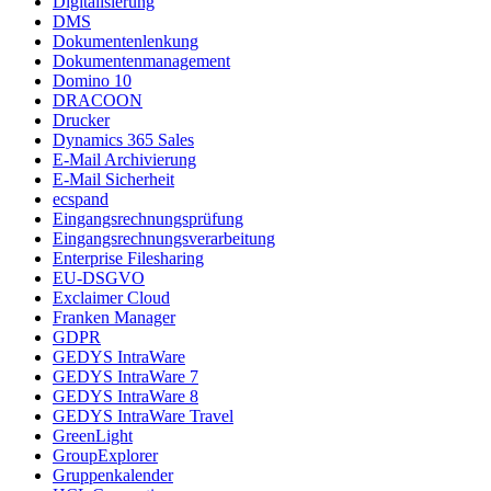
Digitalisierung
DMS
Dokumentenlenkung
Dokumentenmanagement
Domino 10
DRACOON
Drucker
Dynamics 365 Sales
E-Mail Archivierung
E-Mail Sicherheit
ecspand
Eingangsrechnungsprüfung
Eingangsrechnungsverarbeitung
Enterprise Filesharing
EU-DSGVO
Exclaimer Cloud
Franken Manager
GDPR
GEDYS IntraWare
GEDYS IntraWare 7
GEDYS IntraWare 8
GEDYS IntraWare Travel
GreenLight
GroupExplorer
Gruppenkalender