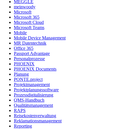
MEGGLE
meinwoody
Microsoft
Microsoft 365
Microsoft Cloud
Microsoft Teams
Mobile
Mobile Device Management
MR Datentechnik
Office 365
Passport Advantage
Personalprozesse
PHOENIX
PHOENIX Documents
Planung
PONTE.project
Projektmanagement
Projektplanungssoftware
Prozessdigitalisierung
QMS-Handbuch
Qualitätsmanagement
RAPS
Reisekostenverwaltung
Reklamationsmanagement
Reporting