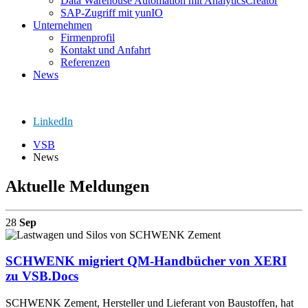
Data Warehouse Automation mit AnalyticsCreator
SAP-Zugriff mit yunIO
Unternehmen
Firmenprofil
Kontakt und Anfahrt
Referenzen
News
LinkedIn
VSB
News
Aktuelle Meldungen
28
Sep
SCHWENK migriert QM-Handbücher von XERI
zu VSB.Docs
SCHWENK Zement, Hersteller und Lieferant von Baustoffen, hat