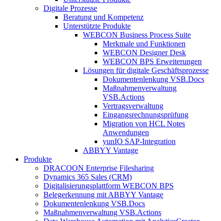
Digitale Prozesse
Beratung und Kompetenz
Unterstützte Produkte
WEBCON Business Process Suite
Merkmale und Funktionen
WEBCON Designer Desk
WEBCON BPS Erweiterungen
Lösungen für digitale Geschäftsprozesse
Dokumentenlenkung VSB.Docs
Maßnahmenverwaltung
VSB.Actions
Vertragsverwaltung
Eingangsrechnungs­prüfung
Migration von HCL Notes
Anwendungen
yunIO SAP-Integration
ABBYY Vantage
Produkte
DRACOON Enterprise Filesharing
Dynamics 365 Sales (CRM)
Digitalisierungsplattform WEBCON BPS
Belegerkennung mit ABBYY Vantage
Dokumentenlenkung VSB.Docs
Maßnahmenverwaltung VSB.Actions