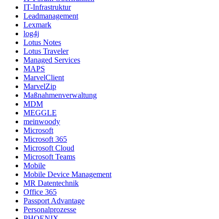
IT-Infrastruktur
Leadmanagement
Lexmark
log4j
Lotus Notes
Lotus Traveler
Managed Services
MAPS
MarvelClient
MarvelZip
Maßnahmenverwaltung
MDM
MEGGLE
meinwoody
Microsoft
Microsoft 365
Microsoft Cloud
Microsoft Teams
Mobile
Mobile Device Management
MR Datentechnik
Office 365
Passport Advantage
Personalprozesse
PHOENIX