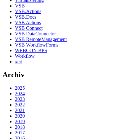
Virtualisierung
VSB
VSB.Actions
VSB.Docs
VSB Actions
VSB Connect
VSB DataConnector
VSB RemoteManagement
VSB WorkflowForms
WEBCON BPS
Workflow
xeri
Archiv
2025
2024
2023
2022
2021
2020
2019
2018
2017
2016