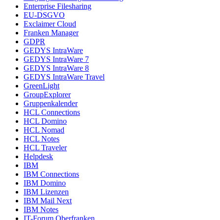
Enterprise Filesharing
EU-DSGVO
Exclaimer Cloud
Franken Manager
GDPR
GEDYS IntraWare
GEDYS IntraWare 7
GEDYS IntraWare 8
GEDYS IntraWare Travel
GreenLight
GroupExplorer
Gruppenkalender
HCL Connections
HCL Domino
HCL Nomad
HCL Notes
HCL Traveler
Helpdesk
IBM
IBM Connections
IBM Domino
IBM Lizenzen
IBM Mail Next
IBM Notes
IT-Forum Oberfranken