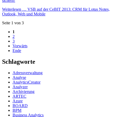
sichern!
Weiterlesen …
VSB auf der CeBIT 2013: CRM für Lotus Notes,
Outlook, Web und Mobile
Seite 1 von 3
1
2
3
Vorwärts
Ende
Schlagworte
Adressverwaltung
Analyse
AnalyticsCreator
Analyzer
Archivierung
ARTEC
Azure
BOARD
BPM
Business Analytics