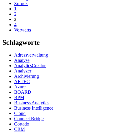
Zurück
1
2
3
4
Vorwärts
Schlagworte
Adressverwaltung
Analyse
AnalyticsCreator
Analyzer
Archivierung
ARTEC
Azure
BOARD
BPM
Business Analytics
Business Intelligence
Cloud
Connect Bridge
Cortado
CRM