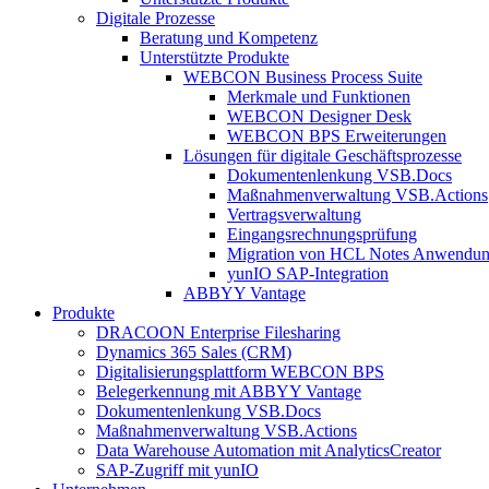
Digitale Prozesse
Beratung und Kompetenz
Unterstützte Produkte
WEBCON Business Process Suite
Merkmale und Funktionen
WEBCON Designer Desk
WEBCON BPS Erweiterungen
Lösungen für digitale Geschäftsprozesse
Dokumentenlenkung VSB.Docs
Maßnahmenverwaltung VSB.Actions
Vertragsverwaltung
Eingangsrechnungs­prüfung
Migration von HCL Notes Anwendu
yunIO SAP-Integration
ABBYY Vantage
Produkte
DRACOON Enterprise Filesharing
Dynamics 365 Sales (CRM)
Digitalisierungsplattform WEBCON BPS
Belegerkennung mit ABBYY Vantage
Dokumentenlenkung VSB.Docs
Maßnahmenverwaltung VSB.Actions
Data Warehouse Automation mit AnalyticsCreator
SAP-Zugriff mit yunIO