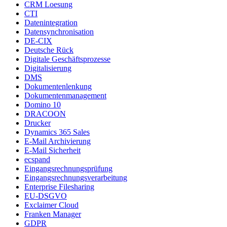
CRM Loesung
CTI
Datenintegration
Datensynchronisation
DE-CIX
Deutsche Rück
Digitale Geschäftsprozesse
Digitalisierung
DMS
Dokumentenlenkung
Dokumentenmanagement
Domino 10
DRACOON
Drucker
Dynamics 365 Sales
E-Mail Archivierung
E-Mail Sicherheit
ecspand
Eingangsrechnungsprüfung
Eingangsrechnungsverarbeitung
Enterprise Filesharing
EU-DSGVO
Exclaimer Cloud
Franken Manager
GDPR