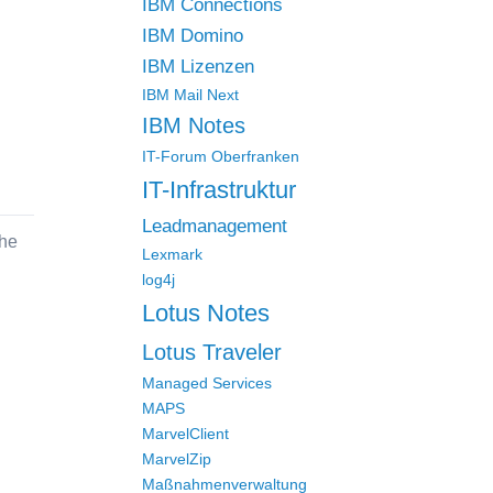
IBM Connections
IBM Domino
IBM Lizenzen
IBM Mail Next
IBM Notes
IT-Forum Oberfranken
IT-Infrastruktur
Leadmanagement
che
Lexmark
log4j
Lotus Notes
Lotus Traveler
Managed Services
MAPS
MarvelClient
MarvelZip
Maßnahmenverwaltung