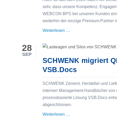
sehr, dass unsere Kompetenz, Engageme
WEBCON BPS bei unseren Kunden erneut
weiterhin der einzige Premium-Partner 
Erneut
Weiterlesen …
erreicht
VSB
28
den
SEP
höchsten
SCHWENK migriert Q
Partnerstatus
VSB.Docs
bei
WEBCON
SCHWENK Zement, Hersteller und Liefera
internen Management-Handbücher von d
prozessbasierte Lösung VSB.Docs entsch
abgeschlossen.
SCHWENK
Weiterlesen …