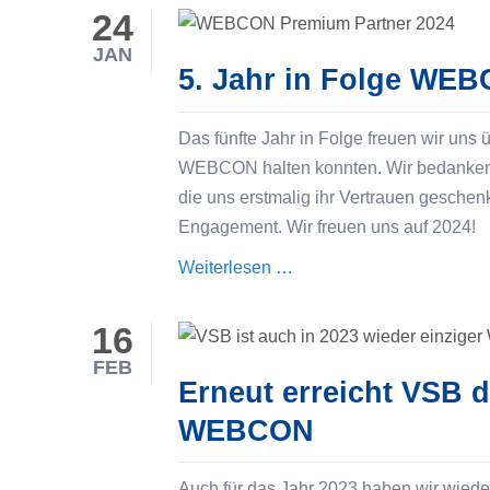
Rechnungspflicht
24
kommt
JAN
–
5. Jahr in Folge WE
Machen
Sie
Das fünfte Jahr in Folge freuen wir uns 
Ihren
WEBCON halten konnten. Wir bedanken 
digitalen
die uns erstmalig ihr Vertrauen gesch
Rechnungseingang
Engagement. Wir freuen uns auf 2024!
fit!
5.
Weiterlesen …
Jahr
in
16
Folge
FEB
WEBCON
Erneut erreicht VSB 
Premium
WEBCON
Partner
Auch für das Jahr 2023 haben wir wiede