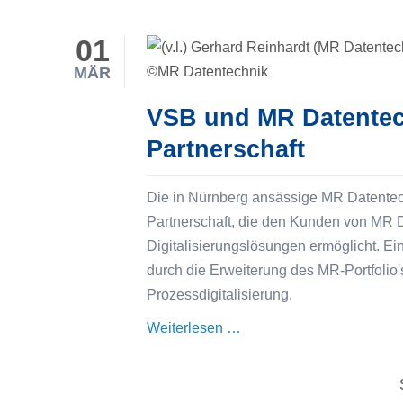
migriert
QM-
01
Handbücher
MÄR
von
XERI
VSB und MR Datentech
zu
Partnerschaft
VSB.Docs
Die in Nürnberg ansässige MR Datentech
Partnerschaft, die den Kunden von MR 
Digitalisierungslösungen ermöglicht. E
durch die Erweiterung des MR-Portfol
Prozessdigitalisierung.
VSB
Weiterlesen …
und
MR
Datentechnik