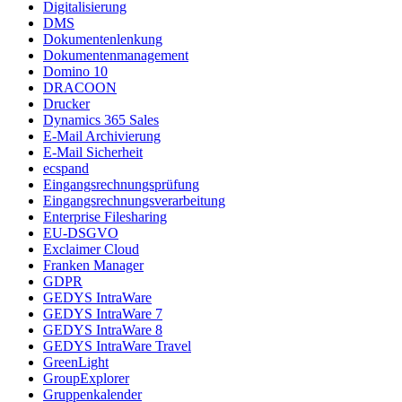
Digitalisierung
DMS
Dokumentenlenkung
Dokumentenmanagement
Domino 10
DRACOON
Drucker
Dynamics 365 Sales
E-Mail Archivierung
E-Mail Sicherheit
ecspand
Eingangsrechnungsprüfung
Eingangsrechnungsverarbeitung
Enterprise Filesharing
EU-DSGVO
Exclaimer Cloud
Franken Manager
GDPR
GEDYS IntraWare
GEDYS IntraWare 7
GEDYS IntraWare 8
GEDYS IntraWare Travel
GreenLight
GroupExplorer
Gruppenkalender