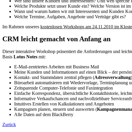
Wer sind unsere Kunden und Interessenten? Und wen spreche 
Welche Produkte setzt unser Kunde ein? Welche Version ist im
Wann und warum hatten wir mit Interessenten und Kunden Kont
Welche Termine, Aufgaben, Angebote und Verträge gibt es?
Im Rahmen unseres
kostenlosen Workshops am 24.11.2010 im Kloster
CRM leicht gemacht von Anfang an
Dieser interaktive Workshop präsentiert die Anforderungen und leic
Basis
Lotus Notes
mit:
E-Mail-zentriertes Arbeiten mit Business Mail
Meine Kunden und Informationen auf einen Blick – der persönl
Kontakt- und Stammdaten zentral pflegen (
Adressverwaltung
Büroarbeit automatisieren mit Wiedervorlage, Terminplanung u
Zeitsparende Computer-Telefonie und Faxintegration
Einfache Korrespondenz, übersichtliche Kontakthistorie, leichte
Informative Verkaufschancen und nachvollziehbare Servicean
Intuitives Erstellen von Kalkulationen und Angeboten
Kampagnen planen, steuern und auswerten (
Kampagnenmana
Alle Daten auf dem BlackBerry
Zurück