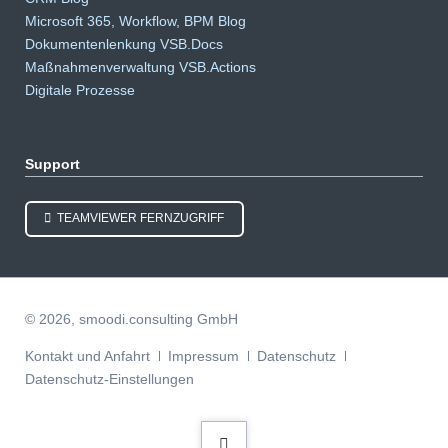
Microsoft 365, Workflow, BPM Blog
Dokumentenlenkung VSB.Docs
Maßnahmenverwaltung VSB.Actions
Digitale Prozesse
Support
TEAMVIEWER FERNZUGRIFF
© 2026, smoodi.consulting GmbH
Navigation
Kontakt und Anfahrt
Impressum
Datenschutz
überspringen
Datenschutz-Einstellungen