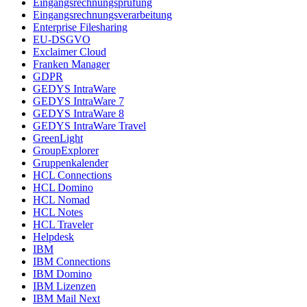
Eingangsrechnungsprüfung
Eingangsrechnungsverarbeitung
Enterprise Filesharing
EU-DSGVO
Exclaimer Cloud
Franken Manager
GDPR
GEDYS IntraWare
GEDYS IntraWare 7
GEDYS IntraWare 8
GEDYS IntraWare Travel
GreenLight
GroupExplorer
Gruppenkalender
HCL Connections
HCL Domino
HCL Nomad
HCL Notes
HCL Traveler
Helpdesk
IBM
IBM Connections
IBM Domino
IBM Lizenzen
IBM Mail Next