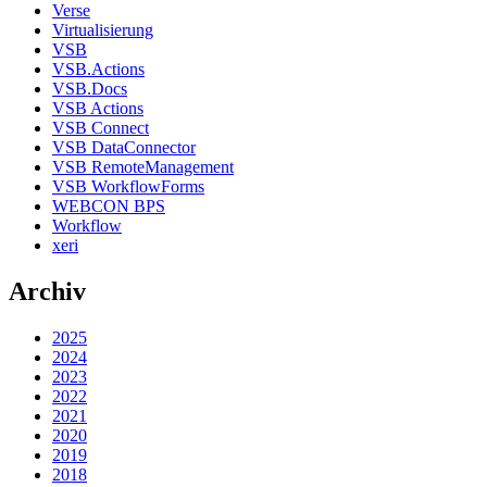
Verse
Virtualisierung
VSB
VSB.Actions
VSB.Docs
VSB Actions
VSB Connect
VSB DataConnector
VSB RemoteManagement
VSB WorkflowForms
WEBCON BPS
Workflow
xeri
Archiv
2025
2024
2023
2022
2021
2020
2019
2018