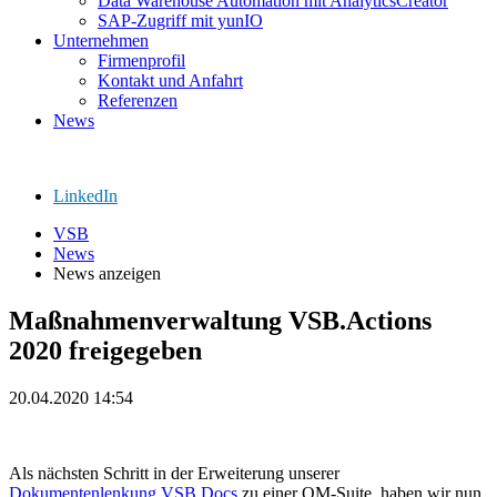
Data Warehouse Automation mit AnalyticsCreator
SAP-Zugriff mit yunIO
Unternehmen
Firmenprofil
Kontakt und Anfahrt
Referenzen
News
LinkedIn
VSB
News
News anzeigen
Maßnahmenverwaltung VSB.Actions
2020 freigegeben
20.04.2020 14:54
Als nächsten Schritt in der Erweiterung unserer
Dokumentenlenkung VSB.Docs
zu einer QM-Suite, haben wir nun