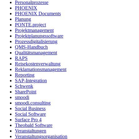
Personalprozesse
PHOENIX
PHOENIX Documents
Planung
PONTE.project
Projektmanagement
Projektplanungssoftware
Prozessdigitalisierung
QMS-Handbuch
Qualitätsmanagement
RAPS
Reisekostenverwaltung
Reklamationsmanagement
Reporting
SAP-Integration
Schwenk
SharePoint
smoodi
smoodi.consulting
Social Business
Social Software
Surface Pro 4
Theobald Software
Veranstaltungen
Veranstaltungsorganisation