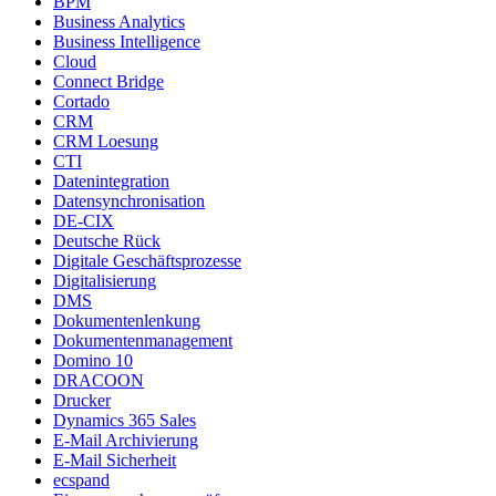
BPM
Business Analytics
Business Intelligence
Cloud
Connect Bridge
Cortado
CRM
CRM Loesung
CTI
Datenintegration
Datensynchronisation
DE-CIX
Deutsche Rück
Digitale Geschäftsprozesse
Digitalisierung
DMS
Dokumentenlenkung
Dokumentenmanagement
Domino 10
DRACOON
Drucker
Dynamics 365 Sales
E-Mail Archivierung
E-Mail Sicherheit
ecspand