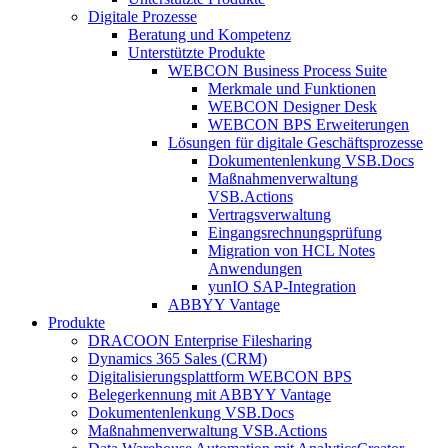
Digitale Prozesse
Beratung und Kompetenz
Unterstützte Produkte
WEBCON Business Process Suite
Merkmale und Funktionen
WEBCON Designer Desk
WEBCON BPS Erweiterungen
Lösungen für digitale Geschäftsprozesse
Dokumentenlenkung VSB.Docs
Maßnahmenverwaltung
VSB.Actions
Vertragsverwaltung
Eingangsrechnungs­prüfung
Migration von HCL Notes
Anwendungen
yunIO SAP-Integration
ABBYY Vantage
Produkte
DRACOON Enterprise Filesharing
Dynamics 365 Sales (CRM)
Digitalisierungsplattform WEBCON BPS
Belegerkennung mit ABBYY Vantage
Dokumentenlenkung VSB.Docs
Maßnahmenverwaltung VSB.Actions