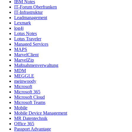
IBM Notes
IT-Forum Oberfranken
IT-Infrastruktur
Leadmanagement
Lexmark
log4j
Lotus Notes
Lotus Traveler
Managed Services
MAPS
MarvelClient
MarvelZip
Maßnahmenverwaltung
MDM
MEGGLE
meinwoody
Microsoft
Microsoft 365
Microsoft Cloud
Microsoft Teams
Mobile
Mobile Device Management
MR Datentechnik
Office 365
Passport Advantage