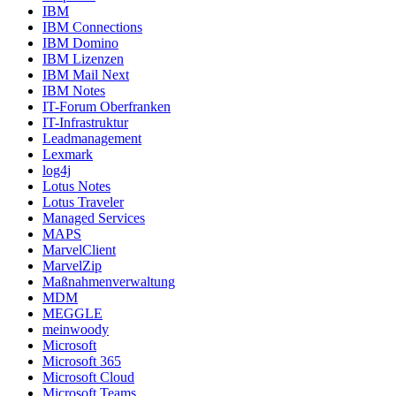
IBM
IBM Connections
IBM Domino
IBM Lizenzen
IBM Mail Next
IBM Notes
IT-Forum Oberfranken
IT-Infrastruktur
Leadmanagement
Lexmark
log4j
Lotus Notes
Lotus Traveler
Managed Services
MAPS
MarvelClient
MarvelZip
Maßnahmenverwaltung
MDM
MEGGLE
meinwoody
Microsoft
Microsoft 365
Microsoft Cloud
Microsoft Teams