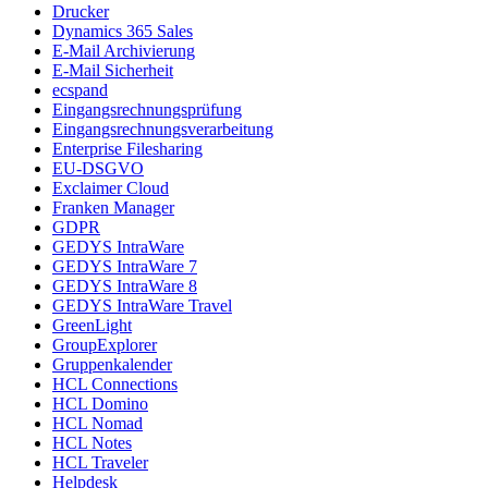
Drucker
Dynamics 365 Sales
E-Mail Archivierung
E-Mail Sicherheit
ecspand
Eingangsrechnungsprüfung
Eingangsrechnungsverarbeitung
Enterprise Filesharing
EU-DSGVO
Exclaimer Cloud
Franken Manager
GDPR
GEDYS IntraWare
GEDYS IntraWare 7
GEDYS IntraWare 8
GEDYS IntraWare Travel
GreenLight
GroupExplorer
Gruppenkalender
HCL Connections
HCL Domino
HCL Nomad
HCL Notes
HCL Traveler
Helpdesk