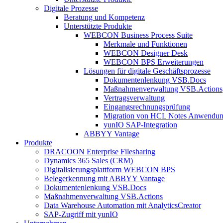
Digitale Prozesse
Beratung und Kompetenz
Unterstützte Produkte
WEBCON Business Process Suite
Merkmale und Funktionen
WEBCON Designer Desk
WEBCON BPS Erweiterungen
Lösungen für digitale Geschäftsprozesse
Dokumentenlenkung VSB.Docs
Maßnahmenverwaltung VSB.Actions
Vertragsverwaltung
Eingangsrechnungs­prüfung
Migration von HCL Notes Anwendu
yunIO SAP-Integration
ABBYY Vantage
Produkte
DRACOON Enterprise Filesharing
Dynamics 365 Sales (CRM)
Digitalisierungsplattform WEBCON BPS
Belegerkennung mit ABBYY Vantage
Dokumentenlenkung VSB.Docs
Maßnahmenverwaltung VSB.Actions
Data Warehouse Automation mit AnalyticsCreator
SAP-Zugriff mit yunIO