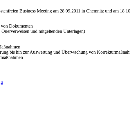
tenfreien Business Meeting am 28.09.2011 in Chemnitz und am 18.10.
ng von Dokumenten
n Querverweisen und mitgeltenden Unterlagen)
e
n Maßnahmen
führung bis hin zur Auswertung und Überwachung von Korrekturmaßn
turmaßnahmen
)
ng