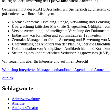
häufig bei der Umsetzung des
QMS-Handbuchs
Anwendung.
Gemeinsam mit der PLATO AG laden wir Sie herzlich zu unserem kos
präsentieren wir Ihnen Lösungen:
Normenkonforme Erstellung, Pflege, Verwaltung und Lenku
Überwachung kritischer Merkmale (Liegezeiten, Gültigkeit vo
Versionsverwaltung und intelligente Verteilung der Dokument
Entlastung von formellen und administrativen Tätigkeiten
Zentrales Management für die Steuerung und Bewertung vo
Unterstützung des Auditors von der Planung über die Durch
Dokumentation von Auditplänen, Auditberichten und Korrek
Steuerung des kontinuierlichen Verbesserungsprozesses (KVP
Wir freuen uns über Ihr Interesse und auf Ihren Besuch!
Workshop Integriertes Managementhandbuch: Agenda und Anmeldu
Zurück
Schlagworte
Adressverwaltung
Analyse
AnalyticsCreator