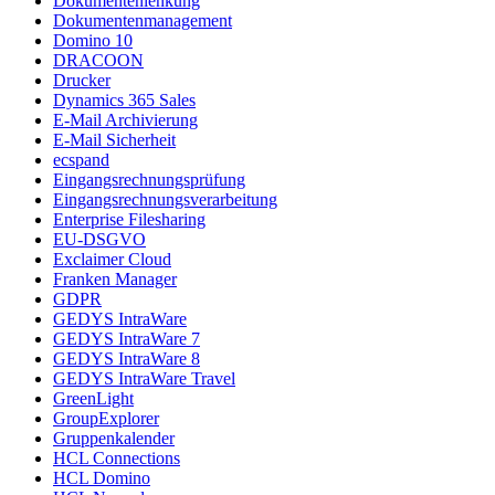
Dokumentenlenkung
Dokumentenmanagement
Domino 10
DRACOON
Drucker
Dynamics 365 Sales
E-Mail Archivierung
E-Mail Sicherheit
ecspand
Eingangsrechnungsprüfung
Eingangsrechnungsverarbeitung
Enterprise Filesharing
EU-DSGVO
Exclaimer Cloud
Franken Manager
GDPR
GEDYS IntraWare
GEDYS IntraWare 7
GEDYS IntraWare 8
GEDYS IntraWare Travel
GreenLight
GroupExplorer
Gruppenkalender
HCL Connections
HCL Domino