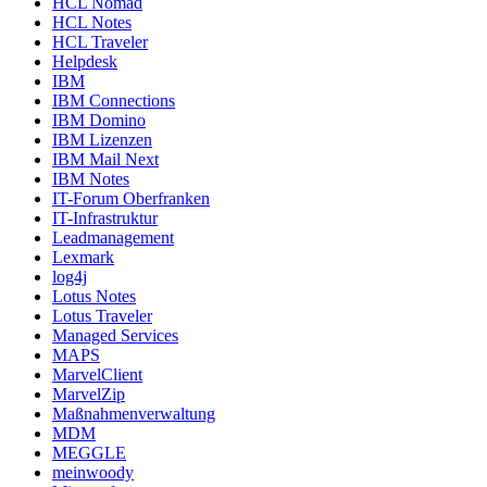
HCL Nomad
HCL Notes
HCL Traveler
Helpdesk
IBM
IBM Connections
IBM Domino
IBM Lizenzen
IBM Mail Next
IBM Notes
IT-Forum Oberfranken
IT-Infrastruktur
Leadmanagement
Lexmark
log4j
Lotus Notes
Lotus Traveler
Managed Services
MAPS
MarvelClient
MarvelZip
Maßnahmenverwaltung
MDM
MEGGLE
meinwoody