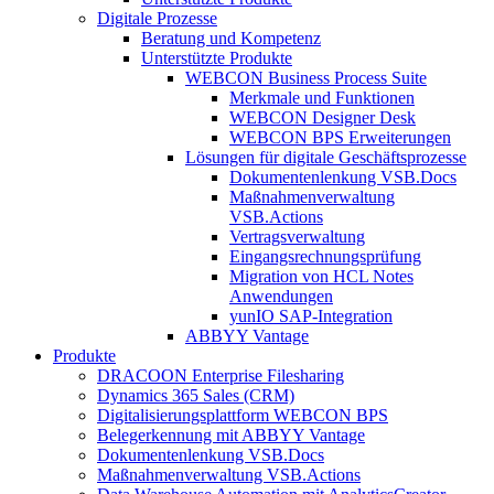
Digitale Prozesse
Beratung und Kompetenz
Unterstützte Produkte
WEBCON Business Process Suite
Merkmale und Funktionen
WEBCON Designer Desk
WEBCON BPS Erweiterungen
Lösungen für digitale Geschäftsprozesse
Dokumentenlenkung VSB.Docs
Maßnahmenverwaltung
VSB.Actions
Vertragsverwaltung
Eingangsrechnungs­prüfung
Migration von HCL Notes
Anwendungen
yunIO SAP-Integration
ABBYY Vantage
Produkte
DRACOON Enterprise Filesharing
Dynamics 365 Sales (CRM)
Digitalisierungsplattform WEBCON BPS
Belegerkennung mit ABBYY Vantage
Dokumentenlenkung VSB.Docs
Maßnahmenverwaltung VSB.Actions