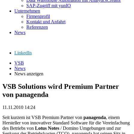
Data Warehouse Automation mit AnalyticsCreator
SAP-Zugriff mit yunIO
Unternehmen
Firmenprofil
Kontakt und Anfahrt
Referenzen
News
LinkedIn
VSB
News
News anzeigen
VSB Solutions wird Premium Partner
von panagenda
11.11.2010 14:24
Seit kurzem ist VSB Premium Partner von
panagenda
, einem
Hersteller von innovativer Standard Software für die Vereinfachung
des Betriebs von
Lotus Notes
/ Domino Umgebungen und zur
Senkung der Betriebskosten (TCO). panagenda hat seinen Sitz in