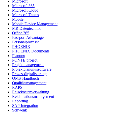
Microsoft
Microsoft 365
Microsoft Cloud
Microsoft Teams
Mobile
Mobile Device Management
MR Datentechnik
Office 365
Passport Advantage
Personalprozesse
PHOENIX
PHOENIX Documents
Planung
PONTE.project
Projektmanagement
Projektplanungssoftware
Prozessdigitalisierung
QMS-Handbuch
Qualitätsmanagement
RAPS
Reisekostenverwaltung
Reklamationsmanagement
Reporting
SAP-Integration
Schwenk