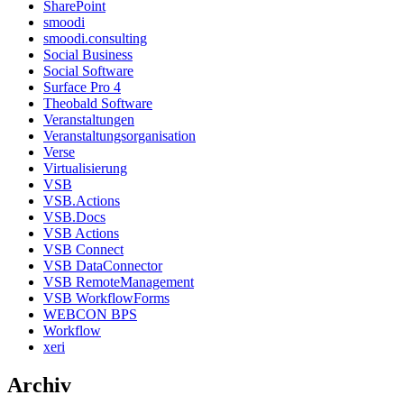
SharePoint
smoodi
smoodi.consulting
Social Business
Social Software
Surface Pro 4
Theobald Software
Veranstaltungen
Veranstaltungsorganisation
Verse
Virtualisierung
VSB
VSB.Actions
VSB.Docs
VSB Actions
VSB Connect
VSB DataConnector
VSB RemoteManagement
VSB WorkflowForms
WEBCON BPS
Workflow
xeri
Archiv