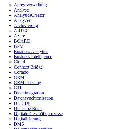
Adressverwaltung
Analyse
AnalyticsCreator
Analyzer
Archivierung
ARTEC
Azure
BOARD
BPM
Business Analytics
Business Intelligence
Cloud
Connect Bridge
Cortado
CRM
CRM Loesung
CTI
Datenintegration
Datensynchronisation
DE-CIX
Deutsche Rück
Digitale Geschäftsprozesse
Digitalisierung
DMS