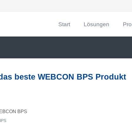
Start
Lösungen
Pro
CRM
DRACO
Digitale Prozesse
Dynam
Digit
Beleg
r das beste WEBCON BPS Produkt
Dokum
Maßna
Data 
SAP-Z
BPS