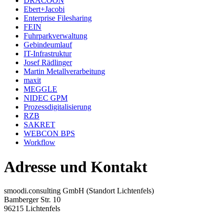
DRACOON
Ebert+Jacobi
Enterprise Filesharing
FEIN
Fuhrparkverwaltung
Gebindeumlauf
IT-Infrastruktur
Josef Rädlinger
Martin Metallverarbeitung
maxit
MEGGLE
NIDEC GPM
Prozessdigitalisierung
RZB
SAKRET
WEBCON BPS
Workflow
Adresse und Kontakt
smoodi.consulting GmbH (Standort Lichtenfels)
Bamberger Str. 10
96215 Lichtenfels