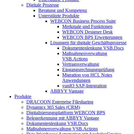
Digitale Prozesse
Beratung und Kompetenz
Unterstützte Produkte
WEBCON Business Process Suite
Merkmale und Funktionen
WEBCON Designer Desk
WEBCON BPS Erweiterungen
Lösungen für digitale Geschäftsprozesse
Dokumentenlenkung VSB.Docs
Maßnahmenverwaltung
VSB.Actions
Vertragsverwaltung
Eingangsrechnungs­prüfung
Migration von HCL Notes
Anwendungen
yunIO SAP-Integration
ABBYY Vantage
Produkte
DRACOON Enterprise Filesharing
Dynamics 365 Sales (CRM)
Digitalisierungsplattform WEBCON BPS
Belegerkennung mit ABBYY Vantage
Dokumentenlenkung VSB.Docs
Maßnahmenverwaltung VSB.Actions