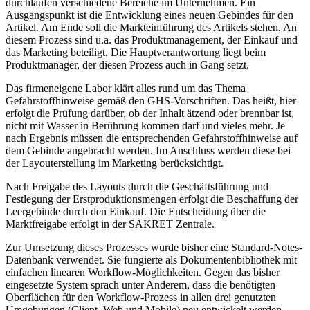
durchlaufen verschiedene Bereiche im Unternehmen. Ein
Ausgangspunkt ist die Entwicklung eines neuen Gebindes für den
Artikel. Am Ende soll die Markteinführung des Artikels stehen. An
diesem Prozess sind u.a. das Produktmanagement, der Einkauf und
das Marketing beteiligt. Die Hauptverantwortung liegt beim
Produktmanager, der diesen Prozess auch in Gang setzt.
Das firmeneigene Labor klärt alles rund um das Thema
Gefahrstoffhinweise gemäß den GHS-Vorschriften. Das heißt, hier
erfolgt die Prüfung darüber, ob der Inhalt ätzend oder brennbar ist,
nicht mit Wasser in Berührung kommen darf und vieles mehr. Je
nach Ergebnis müssen die entsprechenden Gefahrstoffhinweise auf
dem Gebinde angebracht werden. Im Anschluss werden diese bei
der Layouterstellung im Marketing berücksichtigt.
Nach Freigabe des Layouts durch die Geschäftsführung und
Festlegung der Erstproduktionsmengen erfolgt die Beschaffung der
Leergebinde durch den Einkauf. Die Entscheidung über die
Marktfreigabe erfolgt in der SAKRET Zentrale.
Zur Umsetzung dieses Prozesses wurde bisher eine Standard-Notes-
Datenbank verwendet. Sie fungierte als Dokumentenbibliothek mit
einfachen linearen Workflow-Möglichkeiten. Gegen das bisher
eingesetzte System sprach unter Anderem, dass die benötigten
Oberflächen für den Workflow-Prozess in allen drei genutzten
Umgebungen (Client, Web und Mobile) neu entwickelt werden