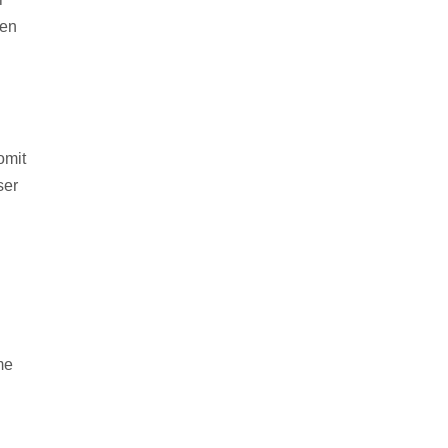
ten
omit
ser
me