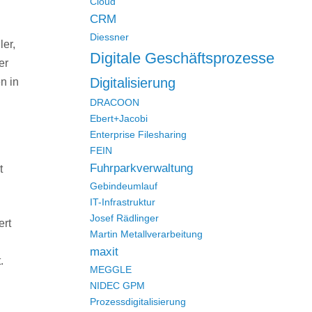
Cloud
CRM
Diessner
er,
Digitale Geschäftsprozesse
er
Digitalisierung
n in
DRACOON
Ebert+Jacobi
Enterprise Filesharing
FEIN
Fuhrparkverwaltung
t
Gebindeumlauf
IT-Infrastruktur
Josef Rädlinger
ert
Martin Metallverarbeitung
maxit
.
MEGGLE
NIDEC GPM
Prozessdigitalisierung