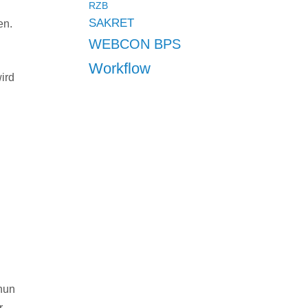
RZB
SAKRET
en.
WEBCON BPS
Workflow
ird
nun
r