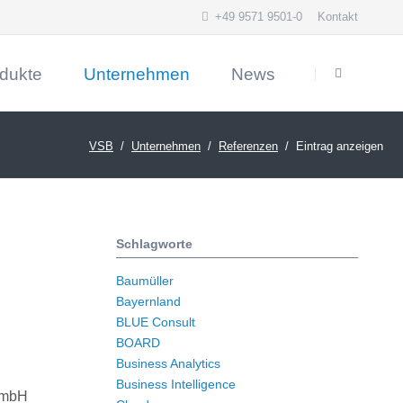
+49 9571 9501-0
Kontakt
Navigation
überspringen
dukte
Unternehmen
News
ON Enterprise Filesharing
Firmenprofil
VSB
Unternehmen
Referenzen
Eintrag anzeigen
ics 365 Sales (CRM)
Kontakt und Anfahrt
alisierungsplattform WEBCON BPS
Referenzen
erkennung mit ABBYY Vantage
Schlagworte
entenlenkung VSB.Docs
hmenverwaltung VSB.Actions
Baumüller
Bayernland
Warehouse Automation mit AnalyticsCreator
BLUE Consult
ugriff mit yunIO
BOARD
Business Analytics
Business Intelligence