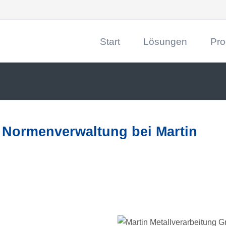
Start
Lösungen
Pro
CRM
DRACO
Digitale Prozesse
Dynam
Digit
Beleg
 Normenverwaltung bei Martin
Dokum
Maßna
Data 
SAP-Z