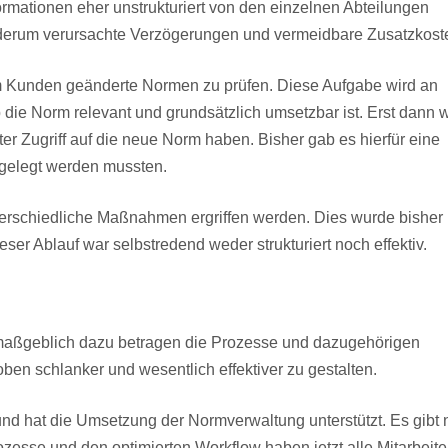
ormationen eher unstrukturiert von den einzelnen Abteilungen
derum verursachte Verzögerungen und vermeidbare Zusatzkost
 Kunden geänderte Normen zu prüfen. Diese Aufgabe wird an
 die Norm relevant und grundsätzlich umsetzbar ist. Erst dann w
iter Zugriff auf die neue Norm haben. Bisher gab es hierfür eine
bgelegt werden mussten.
erschiedliche Maßnahmen ergriffen werden. Dies wurde bisher
eser Ablauf war selbstredend weder strukturiert noch effektiv.
ßgeblich dazu betragen die Prozesse und dazugehörigen
en schlanker und wesentlich effektiver zu gestalten.
d hat die Umsetzung der Normverwaltung unterstützt. Es gibt 
ozesse und den optimierten Workflow haben jetzt alle Mitarbeite