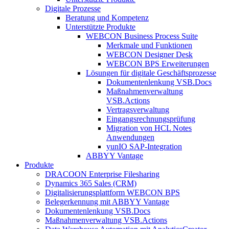
Digitale Prozesse
Beratung und Kompetenz
Unterstützte Produkte
WEBCON Business Process Suite
Merkmale und Funktionen
WEBCON Designer Desk
WEBCON BPS Erweiterungen
Lösungen für digitale Geschäftsprozesse
Dokumentenlenkung VSB.Docs
Maßnahmenverwaltung
VSB.Actions
Vertragsverwaltung
Eingangsrechnungs­prüfung
Migration von HCL Notes
Anwendungen
yunIO SAP-Integration
ABBYY Vantage
Produkte
DRACOON Enterprise Filesharing
Dynamics 365 Sales (CRM)
Digitalisierungsplattform WEBCON BPS
Belegerkennung mit ABBYY Vantage
Dokumentenlenkung VSB.Docs
Maßnahmenverwaltung VSB.Actions