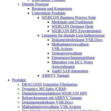
Digitale Prozesse
Beratung und Kompetenz
Unterstützte Produkte
WEBCON Business Process Suite
Merkmale und Funktionen
WEBCON Designer Desk
WEBCON BPS Erweiterungen
Lösungen für digitale Geschäftsprozesse
Dokumentenlenkung VSB.Docs
Maßnahmenverwaltung
VSB.Actions
Vertragsverwaltung
Eingangsrechnungs­prüfung
Migration von HCL Notes
Anwendungen
yunIO SAP-Integration
ABBYY Vantage
Produkte
DRACOON Enterprise Filesharing
Dynamics 365 Sales (CRM)
Digitalisierungsplattform WEBCON BPS
Belegerkennung mit ABBYY Vantage
Dokumentenlenkung VSB.Docs
Maßnahmenverwaltung VSB.Actions