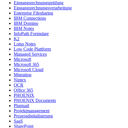
Eingangsrechnungsprüfung
Eingangsrechnungsverarbeitung
Enterprise Filesharing
IBM Connections
IBM Domino
IBM Notes
InfoPath Formulare
K2
Lotus Notes
Low Code Plattform
Managed Services
Microsoft
Microsoft 365
Microsoft Cloud
Migration
Nintex
OCR
Office 365
PHOENIX
PHOENIX Documents
Plumsail
Projektmanagement
Prozessdigitalisierung
SaaS
SharePoint