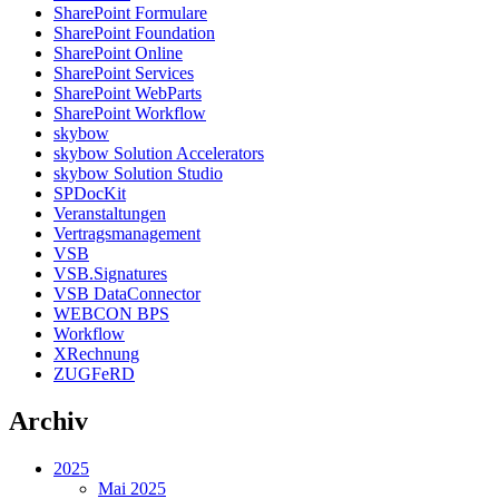
SharePoint Formulare
SharePoint Foundation
SharePoint Online
SharePoint Services
SharePoint WebParts
SharePoint Workflow
skybow
skybow Solution Accelerators
skybow Solution Studio
SPDocKit
Veranstaltungen
Vertragsmanagement
VSB
VSB.Signatures
VSB DataConnector
WEBCON BPS
Workflow
XRechnung
ZUGFeRD
Archiv
2025
Mai 2025