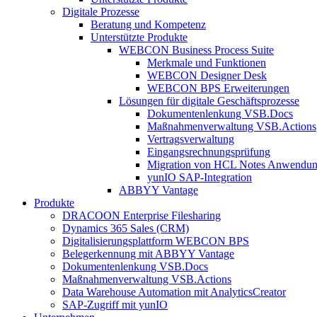
Digitale Prozesse
Beratung und Kompetenz
Unterstützte Produkte
WEBCON Business Process Suite
Merkmale und Funktionen
WEBCON Designer Desk
WEBCON BPS Erweiterungen
Lösungen für digitale Geschäftsprozesse
Dokumentenlenkung VSB.Docs
Maßnahmenverwaltung VSB.Actions
Vertragsverwaltung
Eingangsrechnungs­prüfung
Migration von HCL Notes Anwendu
yunIO SAP-Integration
ABBYY Vantage
Produkte
DRACOON Enterprise Filesharing
Dynamics 365 Sales (CRM)
Digitalisierungsplattform WEBCON BPS
Belegerkennung mit ABBYY Vantage
Dokumentenlenkung VSB.Docs
Maßnahmenverwaltung VSB.Actions
Data Warehouse Automation mit AnalyticsCreator
SAP-Zugriff mit yunIO