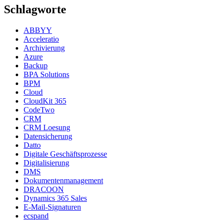
Schlagworte
ABBYY
Acceleratio
Archivierung
Azure
Backup
BPA Solutions
BPM
Cloud
CloudKit 365
CodeTwo
CRM
CRM Loesung
Datensicherung
Datto
Digitale Geschäftsprozesse
Digitalisierung
DMS
Dokumentenmanagement
DRACOON
Dynamics 365 Sales
E-Mail-Signaturen
ecspand