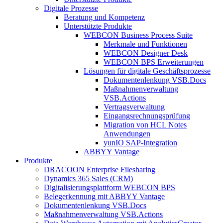
Digitale Prozesse
Beratung und Kompetenz
Unterstützte Produkte
WEBCON Business Process Suite
Merkmale und Funktionen
WEBCON Designer Desk
WEBCON BPS Erweiterungen
Lösungen für digitale Geschäftsprozesse
Dokumentenlenkung VSB.Docs
Maßnahmenverwaltung
VSB.Actions
Vertragsverwaltung
Eingangsrechnungs­prüfung
Migration von HCL Notes
Anwendungen
yunIO SAP-Integration
ABBYY Vantage
Produkte
DRACOON Enterprise Filesharing
Dynamics 365 Sales (CRM)
Digitalisierungsplattform WEBCON BPS
Belegerkennung mit ABBYY Vantage
Dokumentenlenkung VSB.Docs
Maßnahmenverwaltung VSB.Actions