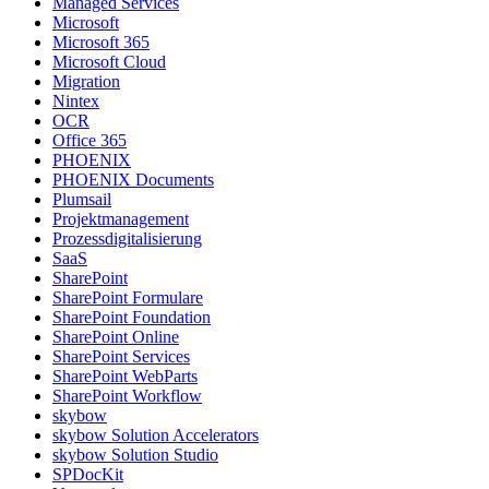
Managed Services
Microsoft
Microsoft 365
Microsoft Cloud
Migration
Nintex
OCR
Office 365
PHOENIX
PHOENIX Documents
Plumsail
Projektmanagement
Prozessdigitalisierung
SaaS
SharePoint
SharePoint Formulare
SharePoint Foundation
SharePoint Online
SharePoint Services
SharePoint WebParts
SharePoint Workflow
skybow
skybow Solution Accelerators
skybow Solution Studio
SPDocKit