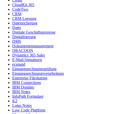
Cloud
CloudKit 365
CodeTwo
CRM
CRM Loesung
Datensicherung
Datto
Digitale Geschäftsprozesse
Digitalisierung
DMS
Dokumentenmanagement
DRACOON
Dynamics 365 Sales
E-Mail-Signaturen
ecspand
Eingangsrechnungsprüfung
Eingangsrechnungsverarbeitung
Enterprise Filesharing
IBM Connections
IBM Domino
IBM Notes
InfoPath Formulare
K2
Lotus Notes
Low Code Plattform