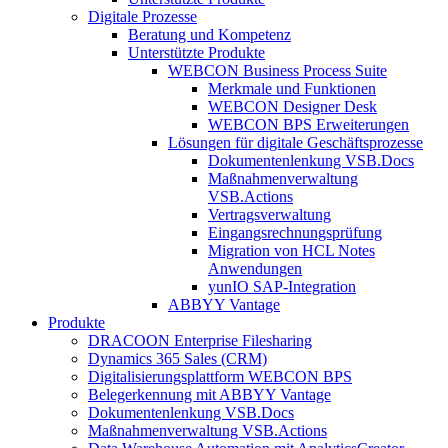
Digitale Prozesse
Beratung und Kompetenz
Unterstützte Produkte
WEBCON Business Process Suite
Merkmale und Funktionen
WEBCON Designer Desk
WEBCON BPS Erweiterungen
Lösungen für digitale Geschäftsprozesse
Dokumentenlenkung VSB.Docs
Maßnahmenverwaltung
VSB.Actions
Vertragsverwaltung
Eingangsrechnungs­prüfung
Migration von HCL Notes
Anwendungen
yunIO SAP-Integration
ABBYY Vantage
Produkte
DRACOON Enterprise Filesharing
Dynamics 365 Sales (CRM)
Digitalisierungsplattform WEBCON BPS
Belegerkennung mit ABBYY Vantage
Dokumentenlenkung VSB.Docs
Maßnahmenverwaltung VSB.Actions