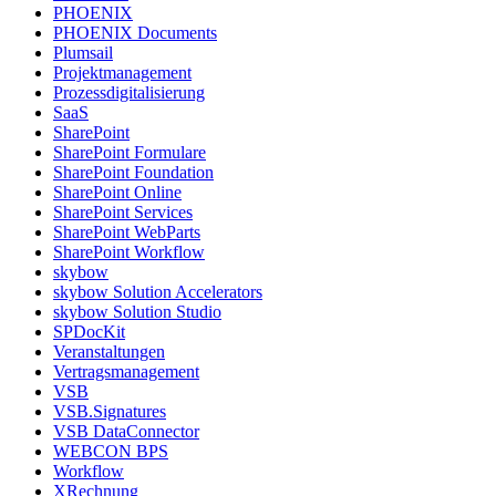
PHOENIX
PHOENIX Documents
Plumsail
Projektmanagement
Prozessdigitalisierung
SaaS
SharePoint
SharePoint Formulare
SharePoint Foundation
SharePoint Online
SharePoint Services
SharePoint WebParts
SharePoint Workflow
skybow
skybow Solution Accelerators
skybow Solution Studio
SPDocKit
Veranstaltungen
Vertragsmanagement
VSB
VSB.Signatures
VSB DataConnector
WEBCON BPS
Workflow
XRechnung