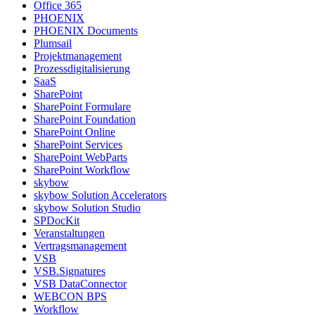
Office 365
PHOENIX
PHOENIX Documents
Plumsail
Projektmanagement
Prozessdigitalisierung
SaaS
SharePoint
SharePoint Formulare
SharePoint Foundation
SharePoint Online
SharePoint Services
SharePoint WebParts
SharePoint Workflow
skybow
skybow Solution Accelerators
skybow Solution Studio
SPDocKit
Veranstaltungen
Vertragsmanagement
VSB
VSB.Signatures
VSB DataConnector
WEBCON BPS
Workflow