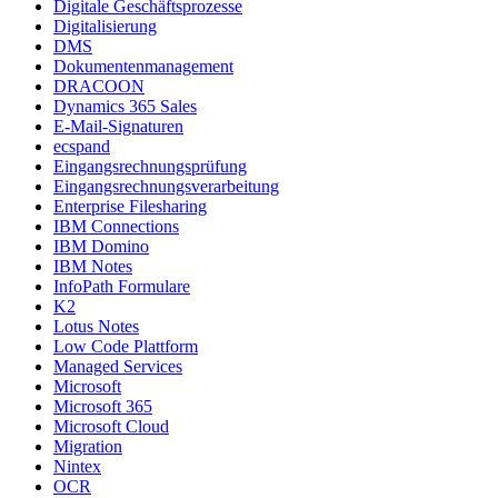
Digitale Geschäftsprozesse
Digitalisierung
DMS
Dokumentenmanagement
DRACOON
Dynamics 365 Sales
E-Mail-Signaturen
ecspand
Eingangsrechnungsprüfung
Eingangsrechnungsverarbeitung
Enterprise Filesharing
IBM Connections
IBM Domino
IBM Notes
InfoPath Formulare
K2
Lotus Notes
Low Code Plattform
Managed Services
Microsoft
Microsoft 365
Microsoft Cloud
Migration
Nintex
OCR