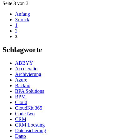
Seite 3 von 3
Anfang
Zurück
1
2
3
Schlagworte
ABBYY
Acceleratio
Archivierung
Azure
Backup
BPA Solutions
BPM
Cloud
CloudKit 365
CodeTwo
CRM
CRM Loesung
Datensicherung
Datto