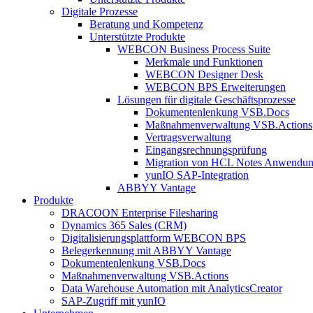
Digitale Prozesse
Beratung und Kompetenz
Unterstützte Produkte
WEBCON Business Process Suite
Merkmale und Funktionen
WEBCON Designer Desk
WEBCON BPS Erweiterungen
Lösungen für digitale Geschäftsprozesse
Dokumentenlenkung VSB.Docs
Maßnahmenverwaltung VSB.Actions
Vertragsverwaltung
Eingangsrechnungs­prüfung
Migration von HCL Notes Anwendu
yunIO SAP-Integration
ABBYY Vantage
Produkte
DRACOON Enterprise Filesharing
Dynamics 365 Sales (CRM)
Digitalisierungsplattform WEBCON BPS
Belegerkennung mit ABBYY Vantage
Dokumentenlenkung VSB.Docs
Maßnahmenverwaltung VSB.Actions
Data Warehouse Automation mit AnalyticsCreator
SAP-Zugriff mit yunIO