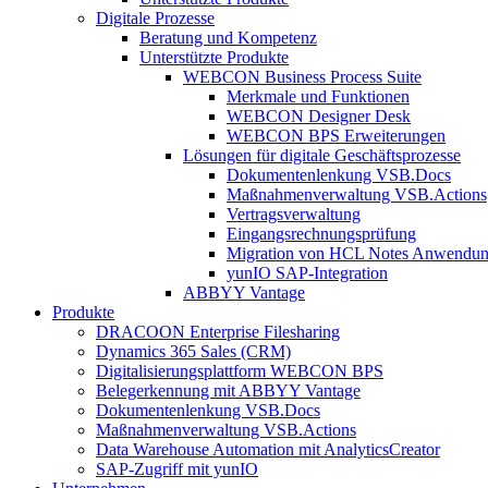
Digitale Prozesse
Beratung und Kompetenz
Unterstützte Produkte
WEBCON Business Process Suite
Merkmale und Funktionen
WEBCON Designer Desk
WEBCON BPS Erweiterungen
Lösungen für digitale Geschäftsprozesse
Dokumentenlenkung VSB.Docs
Maßnahmenverwaltung VSB.Actions
Vertragsverwaltung
Eingangsrechnungs­prüfung
Migration von HCL Notes Anwendu
yunIO SAP-Integration
ABBYY Vantage
Produkte
DRACOON Enterprise Filesharing
Dynamics 365 Sales (CRM)
Digitalisierungsplattform WEBCON BPS
Belegerkennung mit ABBYY Vantage
Dokumentenlenkung VSB.Docs
Maßnahmenverwaltung VSB.Actions
Data Warehouse Automation mit AnalyticsCreator
SAP-Zugriff mit yunIO