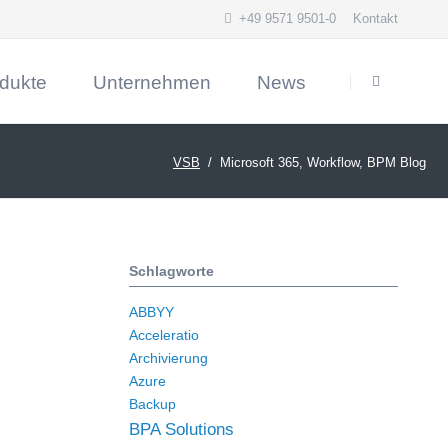
+49 9571 9501-0
Kontakt
Navigation
überspringen
dukte
Unternehmen
News
ON Enterprise Filesharing
Firmenprofil
VSB
Microsoft 365, Workflow, BPM Blog
ics 365 Sales (CRM)
Kontakt und Anfahrt
alisierungsplattform WEBCON BPS
Referenzen
erkennung mit ABBYY Vantage
Schlagworte
entenlenkung VSB.Docs
hmenverwaltung VSB.Actions
ABBYY
Acceleratio
Warehouse Automation mit AnalyticsCreator
Archivierung
ugriff mit yunIO
Azure
Backup
BPA Solutions