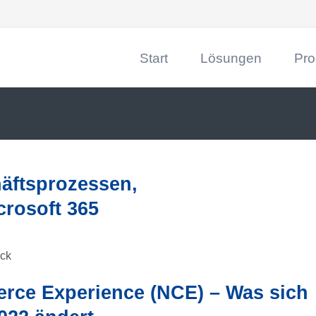
Start
Lösungen
Pro
CRM
DRACO
Digitale Prozesse
Dynam
Digit
Beleg
häftsprozessen,
Dokum
rosoft 365
Maßna
Data 
SAP-Z
rce Experience (NCE) – Was sich