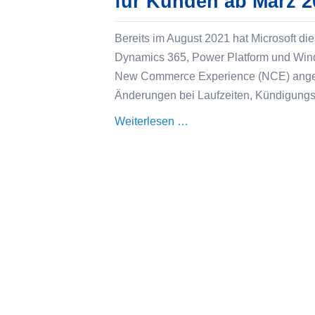
für Kunden ab März 2
Bereits im August 2021 hat Microsoft 
Dynamics 365, Power Platform und Windo
New Commerce Experience (NCE) angekü
Änderungen bei Laufzeiten, Kündigungsf
Microsoft
Weiterlesen …
New
Commerce
Experience
(NCE)
–
Was
sich
für
Kunden
ab