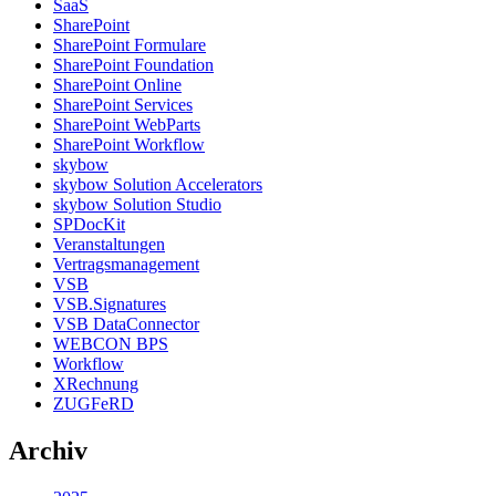
SaaS
SharePoint
SharePoint Formulare
SharePoint Foundation
SharePoint Online
SharePoint Services
SharePoint WebParts
SharePoint Workflow
skybow
skybow Solution Accelerators
skybow Solution Studio
SPDocKit
Veranstaltungen
Vertragsmanagement
VSB
VSB.Signatures
VSB DataConnector
WEBCON BPS
Workflow
XRechnung
ZUGFeRD
Archiv