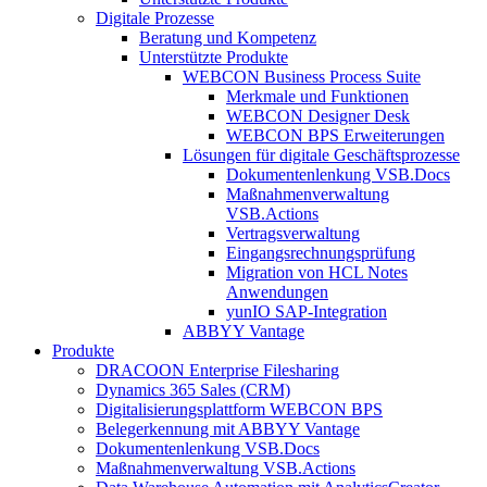
Digitale Prozesse
Beratung und Kompetenz
Unterstützte Produkte
WEBCON Business Process Suite
Merkmale und Funktionen
WEBCON Designer Desk
WEBCON BPS Erweiterungen
Lösungen für digitale Geschäftsprozesse
Dokumentenlenkung VSB.Docs
Maßnahmenverwaltung
VSB.Actions
Vertragsverwaltung
Eingangsrechnungs­prüfung
Migration von HCL Notes
Anwendungen
yunIO SAP-Integration
ABBYY Vantage
Produkte
DRACOON Enterprise Filesharing
Dynamics 365 Sales (CRM)
Digitalisierungsplattform WEBCON BPS
Belegerkennung mit ABBYY Vantage
Dokumentenlenkung VSB.Docs
Maßnahmenverwaltung VSB.Actions