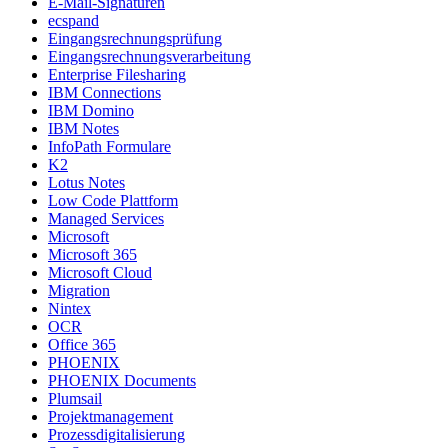
E-Mail-Signaturen
ecspand
Eingangsrechnungsprüfung
Eingangsrechnungsverarbeitung
Enterprise Filesharing
IBM Connections
IBM Domino
IBM Notes
InfoPath Formulare
K2
Lotus Notes
Low Code Plattform
Managed Services
Microsoft
Microsoft 365
Microsoft Cloud
Migration
Nintex
OCR
Office 365
PHOENIX
PHOENIX Documents
Plumsail
Projektmanagement
Prozessdigitalisierung