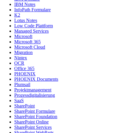
IBM Notes
InfoPath Formulare
K2
Lotus Notes
Low Code Plattform
Managed Services
Microsoft
Microsoft 365
Microsoft Cloud
Migration
Nintex
OCR
Office 365
PHOENIX
PHOENIX Documents
Plumsail
Projektmanagement
Prozessdigitalisierung
SaaS
SharePoint
SharePoint Formulare
SharePoint Foundation
SharePoint Online
SharePoint Services
SharePoint WebParts