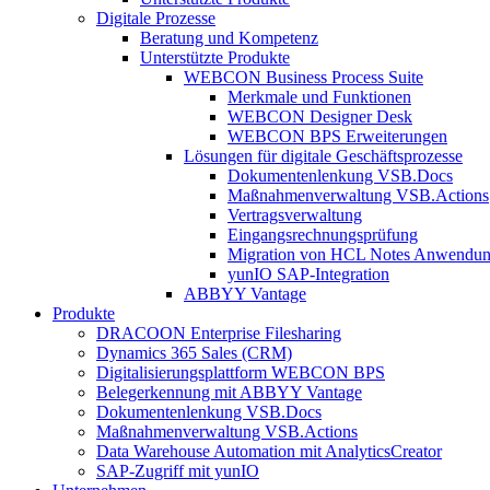
Digitale Prozesse
Beratung und Kompetenz
Unterstützte Produkte
WEBCON Business Process Suite
Merkmale und Funktionen
WEBCON Designer Desk
WEBCON BPS Erweiterungen
Lösungen für digitale Geschäftsprozesse
Dokumentenlenkung VSB.Docs
Maßnahmenverwaltung VSB.Actions
Vertragsverwaltung
Eingangsrechnungs­prüfung
Migration von HCL Notes Anwendu
yunIO SAP-Integration
ABBYY Vantage
Produkte
DRACOON Enterprise Filesharing
Dynamics 365 Sales (CRM)
Digitalisierungsplattform WEBCON BPS
Belegerkennung mit ABBYY Vantage
Dokumentenlenkung VSB.Docs
Maßnahmenverwaltung VSB.Actions
Data Warehouse Automation mit AnalyticsCreator
SAP-Zugriff mit yunIO