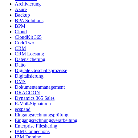
Archivierung
Azure
Backup
BPA Solutions
BPM
Cloud
CloudKit 365
CodeTwo
CRM
CRM Loesung
Datensicherung
Datto
Digitale Geschäftsprozesse
Digitalisierung
DMS
Dokumentenmanagement
DRACOON
Dynamics 365 Sales
E-Mail-Signaturen
ecspand
Eingangsrechnungsprüfung
Eingangsrechnungsverarbeitung
Enterprise Filesharing
IBM Connections
IBM Domino