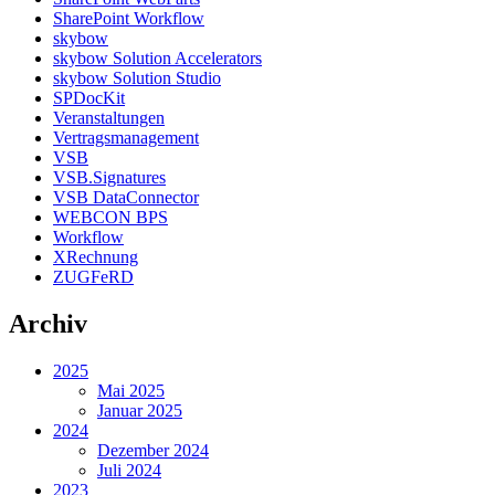
SharePoint Workflow
skybow
skybow Solution Accelerators
skybow Solution Studio
SPDocKit
Veranstaltungen
Vertragsmanagement
VSB
VSB.Signatures
VSB DataConnector
WEBCON BPS
Workflow
XRechnung
ZUGFeRD
Archiv
2025
Mai 2025
Januar 2025
2024
Dezember 2024
Juli 2024
2023