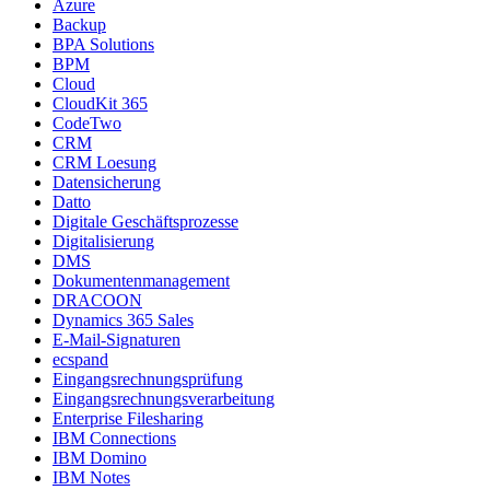
Azure
Backup
BPA Solutions
BPM
Cloud
CloudKit 365
CodeTwo
CRM
CRM Loesung
Datensicherung
Datto
Digitale Geschäftsprozesse
Digitalisierung
DMS
Dokumentenmanagement
DRACOON
Dynamics 365 Sales
E-Mail-Signaturen
ecspand
Eingangsrechnungsprüfung
Eingangsrechnungsverarbeitung
Enterprise Filesharing
IBM Connections
IBM Domino
IBM Notes