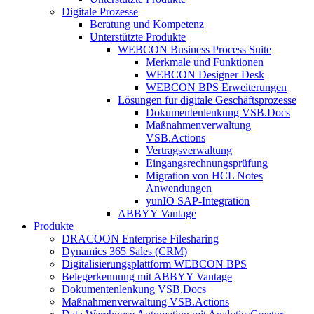
Digitale Prozesse
Beratung und Kompetenz
Unterstützte Produkte
WEBCON Business Process Suite
Merkmale und Funktionen
WEBCON Designer Desk
WEBCON BPS Erweiterungen
Lösungen für digitale Geschäftsprozesse
Dokumentenlenkung VSB.Docs
Maßnahmenverwaltung
VSB.Actions
Vertragsverwaltung
Eingangsrechnungs­prüfung
Migration von HCL Notes
Anwendungen
yunIO SAP-Integration
ABBYY Vantage
Produkte
DRACOON Enterprise Filesharing
Dynamics 365 Sales (CRM)
Digitalisierungsplattform WEBCON BPS
Belegerkennung mit ABBYY Vantage
Dokumentenlenkung VSB.Docs
Maßnahmenverwaltung VSB.Actions