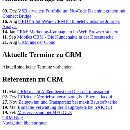
09.
Dez
VSB erweitert Portfolio um No-Code Datenintegration mit
Connect Bridge
16.
Aug
GEDYS IntraWare CRM 8.10 bietet Customer Journey
Analyse
14.
Jan
CRM: Marketing-Kampagnen im Web Browser steuern
11.
Sep
Mobiles CRM - Die Kundenakte in der Hosentasche
21.
Aug
CRM aus der Cloud
Aktuelle Termine zu CRM
Aktuell sind keine Termine vorhanden.
Referenzen zu CRM
11.
Mai
CRM macht Außendienst bei Diessner transparent
02.
Dez
Effiziente Vertriebsunterstützung bei Ebert + Jacobi
27.
Nov
Zeitgewinn und Transparenz bei maxit Baustoffwerke
19.
Mai
Einfache Verwaltung der Bauprojekte bei SAKRET
19.
Feb
Musterversand bei MEGGLE
CRM Blog
Navigation überspringen