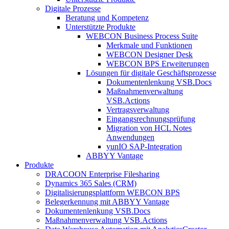
Digitale Prozesse
Beratung und Kompetenz
Unterstützte Produkte
WEBCON Business Process Suite
Merkmale und Funktionen
WEBCON Designer Desk
WEBCON BPS Erweiterungen
Lösungen für digitale Geschäftsprozesse
Dokumentenlenkung VSB.Docs
Maßnahmenverwaltung
VSB.Actions
Vertragsverwaltung
Eingangsrechnungs­prüfung
Migration von HCL Notes
Anwendungen
yunIO SAP-Integration
ABBYY Vantage
Produkte
DRACOON Enterprise Filesharing
Dynamics 365 Sales (CRM)
Digitalisierungsplattform WEBCON BPS
Belegerkennung mit ABBYY Vantage
Dokumentenlenkung VSB.Docs
Maßnahmenverwaltung VSB.Actions