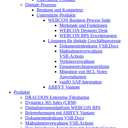
Digitale Prozesse
Beratung und Kompetenz
Unterstützte Produkte
WEBCON Business Process Suite
Merkmale und Funktionen
WEBCON Designer Desk
WEBCON BPS Erweiterungen
Lösungen für digitale Geschäftsprozesse
Dokumentenlenkung VSB.Docs
Maßnahmenverwaltung
VSB.Actions
Vertragsverwaltung
Eingangsrechnungs­prüfung
Migration von HCL Notes
Anwendungen
yunIO SAP-Integration
ABBYY Vantage
Produkte
DRACOON Enterprise Filesharing
Dynamics 365 Sales (CRM)
Digitalisierungsplattform WEBCON BPS
Belegerkennung mit ABBYY Vantage
Dokumentenlenkung VSB.Docs
Maßnahmenverwaltung VSB.Actions