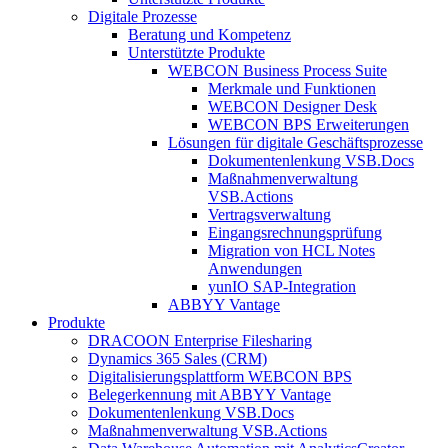
Digitale Prozesse
Beratung und Kompetenz
Unterstützte Produkte
WEBCON Business Process Suite
Merkmale und Funktionen
WEBCON Designer Desk
WEBCON BPS Erweiterungen
Lösungen für digitale Geschäftsprozesse
Dokumentenlenkung VSB.Docs
Maßnahmenverwaltung
VSB.Actions
Vertragsverwaltung
Eingangsrechnungs­prüfung
Migration von HCL Notes
Anwendungen
yunIO SAP-Integration
ABBYY Vantage
Produkte
DRACOON Enterprise Filesharing
Dynamics 365 Sales (CRM)
Digitalisierungsplattform WEBCON BPS
Belegerkennung mit ABBYY Vantage
Dokumentenlenkung VSB.Docs
Maßnahmenverwaltung VSB.Actions