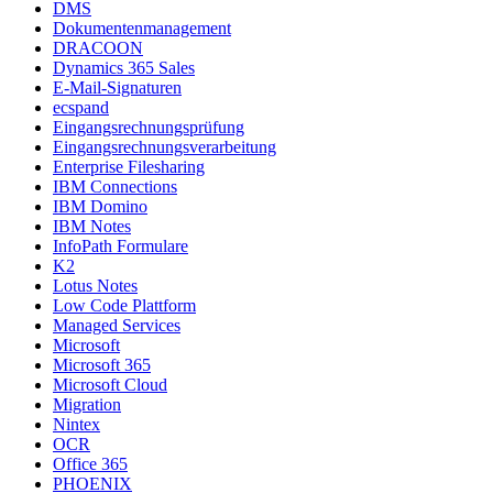
DMS
Dokumentenmanagement
DRACOON
Dynamics 365 Sales
E-Mail-Signaturen
ecspand
Eingangsrechnungsprüfung
Eingangsrechnungsverarbeitung
Enterprise Filesharing
IBM Connections
IBM Domino
IBM Notes
InfoPath Formulare
K2
Lotus Notes
Low Code Plattform
Managed Services
Microsoft
Microsoft 365
Microsoft Cloud
Migration
Nintex
OCR
Office 365
PHOENIX