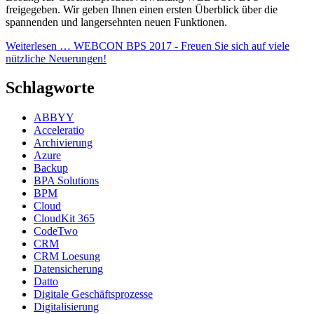
freigegeben. Wir geben Ihnen einen ersten Überblick über die
spannenden und langersehnten neuen Funktionen.
Weiterlesen …
WEBCON BPS 2017 - Freuen Sie sich auf viele
nützliche Neuerungen!
Schlagworte
ABBYY
Acceleratio
Archivierung
Azure
Backup
BPA Solutions
BPM
Cloud
CloudKit 365
CodeTwo
CRM
CRM Loesung
Datensicherung
Datto
Digitale Geschäftsprozesse
Digitalisierung