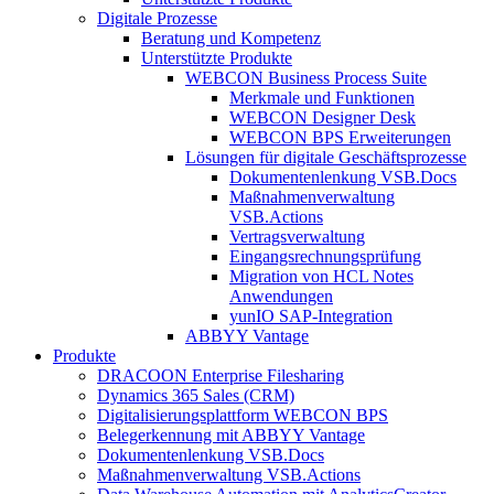
Digitale Prozesse
Beratung und Kompetenz
Unterstützte Produkte
WEBCON Business Process Suite
Merkmale und Funktionen
WEBCON Designer Desk
WEBCON BPS Erweiterungen
Lösungen für digitale Geschäftsprozesse
Dokumentenlenkung VSB.Docs
Maßnahmenverwaltung
VSB.Actions
Vertragsverwaltung
Eingangsrechnungs­prüfung
Migration von HCL Notes
Anwendungen
yunIO SAP-Integration
ABBYY Vantage
Produkte
DRACOON Enterprise Filesharing
Dynamics 365 Sales (CRM)
Digitalisierungsplattform WEBCON BPS
Belegerkennung mit ABBYY Vantage
Dokumentenlenkung VSB.Docs
Maßnahmenverwaltung VSB.Actions