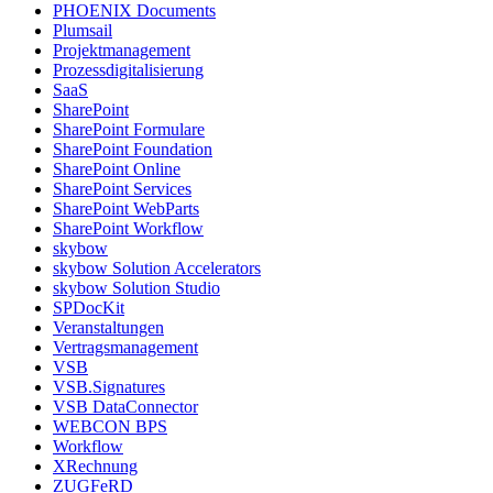
PHOENIX Documents
Plumsail
Projektmanagement
Prozessdigitalisierung
SaaS
SharePoint
SharePoint Formulare
SharePoint Foundation
SharePoint Online
SharePoint Services
SharePoint WebParts
SharePoint Workflow
skybow
skybow Solution Accelerators
skybow Solution Studio
SPDocKit
Veranstaltungen
Vertragsmanagement
VSB
VSB.Signatures
VSB DataConnector
WEBCON BPS
Workflow
XRechnung
ZUGFeRD