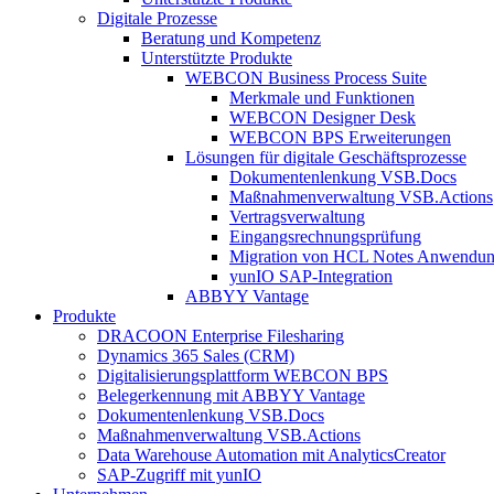
Digitale Prozesse
Beratung und Kompetenz
Unterstützte Produkte
WEBCON Business Process Suite
Merkmale und Funktionen
WEBCON Designer Desk
WEBCON BPS Erweiterungen
Lösungen für digitale Geschäftsprozesse
Dokumentenlenkung VSB.Docs
Maßnahmenverwaltung VSB.Actions
Vertragsverwaltung
Eingangsrechnungs­prüfung
Migration von HCL Notes Anwendu
yunIO SAP-Integration
ABBYY Vantage
Produkte
DRACOON Enterprise Filesharing
Dynamics 365 Sales (CRM)
Digitalisierungsplattform WEBCON BPS
Belegerkennung mit ABBYY Vantage
Dokumentenlenkung VSB.Docs
Maßnahmenverwaltung VSB.Actions
Data Warehouse Automation mit AnalyticsCreator
SAP-Zugriff mit yunIO