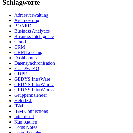
Schlagworte
Adressverwaltung
Archivierung
BOARD
Business Analytics
Business Intelligence
Cloud
CRM
CRM Loesung
Dashboards
Datensynchronisation
EU-DSGVO
GDPR
GEDYS IntraWare
GEDYS IntraWare 7
GEDYS IntraWare 8
Gruppenkalender
Helpdesk
IBM
IBM Connections
IntelliPrint
Kampagnen
Lotus Notes
Lotus Traveler