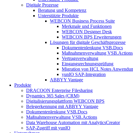
Digitale Prozesse
Beratung und Kompetenz
Unterstützte Produkte
WEBCON Business Process Suite
Merkmale und Funktionen
WEBCON Designer Desk
WEBCON BPS Erweiterungen
Lösungen für digitale Geschäftsprozesse
Dokumentenlenkung VSB.Docs
Maßnahmenverwaltung VSB.Actions
Vertragsverwaltung
Eingangsrechnungs­prüfung
Migration von HCL Notes Anwendu
yunIO SAP-Integration
ABBYY Vantage
Produkte
DRACOON Enterprise Filesharing
Dynamics 365 Sales (CRM)
Digitalisierungsplattform WEBCON BPS
Belegerkennung mit ABBYY Vantage
Dokumentenlenkung VSB.Docs
Maßnahmenverwaltung VSB.Actions
Data Warehouse Automation mit AnalyticsCreator
SAP-Zugriff mit yunIO