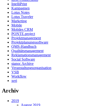
IntelliPrint
Kampagnen
Lotus Notes
Lotus Traveler
Marketing
Mobile
Mobiles CRM
PONTE.project
Projektmanagement
Projektplanungssoftware
QMS-Handbuch
Qualitätsmanagement
Reklamationsmanagement
Social Software
stanoc Archive
Veranstaltungsorganisation
VSB
Workflow
xeri
Archiv
2019
August 2019