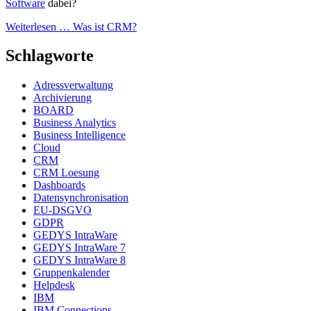
Software
dabei?
Weiterlesen …
Was ist CRM?
Schlagworte
Adressverwaltung
Archivierung
BOARD
Business Analytics
Business Intelligence
Cloud
CRM
CRM Loesung
Dashboards
Datensynchronisation
EU-DSGVO
GDPR
GEDYS IntraWare
GEDYS IntraWare 7
GEDYS IntraWare 8
Gruppenkalender
Helpdesk
IBM
IBM Connections