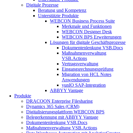
Digitale Prozesse
Beratung und Kompetenz
Unterstützte Produkte
WEBCON Business Process Suite
Merkmale und Funktionen
WEBCON Designer Desk
WEBCON BPS Erweiterungen
Lösungen für digitale Geschäftsprozesse
Dokumentenlenkung VSB.Docs
Maßnahmenverwaltung
VSB.Actions
Vertragsverwaltung
Eingangsrechnungs­prüfung
Migration von HCL Notes
Anwendungen
yunIO SAP-Integration
ABBYY Vantage
Produkte
DRACOON Enterprise Filesharing
Dynamics 365 Sales (CRM)
Digitalisierungsplattform WEBCON BPS
Belegerkennung mit ABBYY Vantage
Dokumentenlenkung VSB.Docs
Maßnahmenverwaltung VSB.Actions