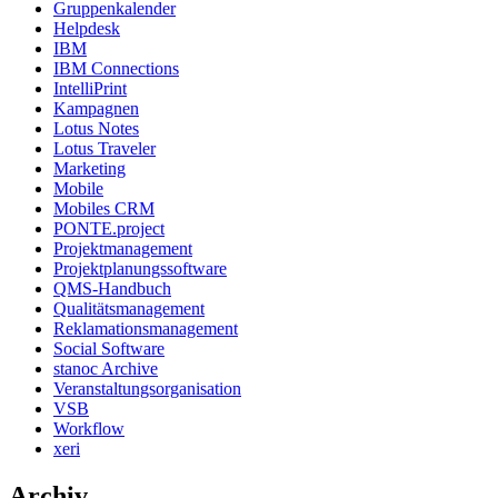
Gruppenkalender
Helpdesk
IBM
IBM Connections
IntelliPrint
Kampagnen
Lotus Notes
Lotus Traveler
Marketing
Mobile
Mobiles CRM
PONTE.project
Projektmanagement
Projektplanungssoftware
QMS-Handbuch
Qualitätsmanagement
Reklamationsmanagement
Social Software
stanoc Archive
Veranstaltungsorganisation
VSB
Workflow
xeri
Archiv