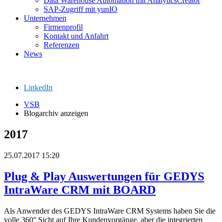
Data Warehouse Automation mit AnalyticsCreator
SAP-Zugriff mit yunIO
Unternehmen
Firmenprofil
Kontakt und Anfahrt
Referenzen
News
LinkedIn
VSB
Blogarchiv anzeigen
2017
25.07.2017 15:20
Plug & Play Auswertungen für GEDYS
IntraWare CRM mit BOARD
Als Anwender des GEDYS IntraWare CRM Systems haben Sie die
volle 360° Sicht auf Ihre Kundenvorgänge, aber die integrierten