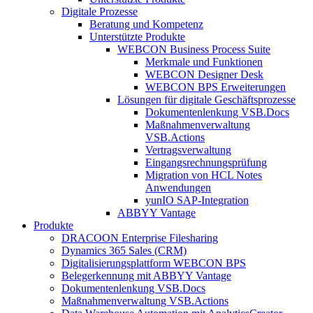
Digitale Prozesse
Beratung und Kompetenz
Unterstützte Produkte
WEBCON Business Process Suite
Merkmale und Funktionen
WEBCON Designer Desk
WEBCON BPS Erweiterungen
Lösungen für digitale Geschäftsprozesse
Dokumentenlenkung VSB.Docs
Maßnahmenverwaltung
VSB.Actions
Vertragsverwaltung
Eingangsrechnungs­prüfung
Migration von HCL Notes
Anwendungen
yunIO SAP-Integration
ABBYY Vantage
Produkte
DRACOON Enterprise Filesharing
Dynamics 365 Sales (CRM)
Digitalisierungsplattform WEBCON BPS
Belegerkennung mit ABBYY Vantage
Dokumentenlenkung VSB.Docs
Maßnahmenverwaltung VSB.Actions