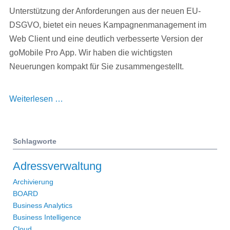
Unterstützung der Anforderungen aus der neuen EU-
DSGVO, bietet ein neues Kampagnenmanagement im
Web Client und eine deutlich verbesserte Version der
goMobile Pro App. Wir haben die wichtigsten
Neuerungen kompakt für Sie zusammengestellt.
GEDYS
Weiterlesen …
IntraWare
CRM
8.9
Schlagworte
–
Adressverwaltung
Unterstützung
der
Archivierung
BOARD
EU-
Business Analytics
DSGVO,
Business Intelligence
neues
Cloud