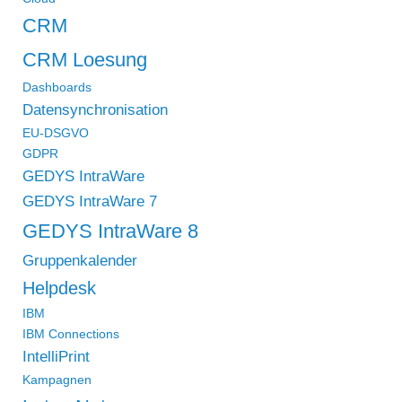
Kampagnenmanagement
CRM
im
CRM Loesung
Web
und
Dashboards
Datensynchronisation
neue
EU-DSGVO
goMobile
GDPR
Pro
GEDYS IntraWare
App
GEDYS IntraWare 7
GEDYS IntraWare 8
Gruppenkalender
Helpdesk
IBM
IBM Connections
IntelliPrint
Kampagnen