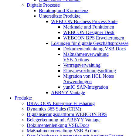
Digitale Prozesse
Beratung und Kompetenz
Unterstützte Produkte
WEBCON Business Process Suite
Merkmale und Funktionen
WEBCON Designer Desk
WEBCON BPS Erweiterungen
Lösungen für digitale Geschäftsprozesse
Dokumentenlenkung VSB.Docs
Maßnahmenverwaltung
VSB.Actions
Vertragsverwaltung
Eingangsrechnungs­prüfung
Migration von HCL Notes
Anwendungen
yunIO SAP-Integration
ABBYY Vantage
Produkte
DRACOON Enterprise Filesharing
Dynamics 365 Sales (CRM)
Digitalisierungsplattform WEBCON BPS
Belegerkennung mit ABBYY Vantage
Dokumentenlenkung VSB.Docs
Maßnahmenverwaltung VSB.Actions