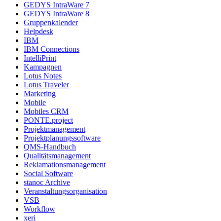
GEDYS IntraWare 7
GEDYS IntraWare 8
Gruppenkalender
Helpdesk
IBM
IBM Connections
IntelliPrint
Kampagnen
Lotus Notes
Lotus Traveler
Marketing
Mobile
Mobiles CRM
PONTE.project
Projektmanagement
Projektplanungssoftware
QMS-Handbuch
Qualitätsmanagement
Reklamationsmanagement
Social Software
stanoc Archive
Veranstaltungsorganisation
VSB
Workflow
xeri