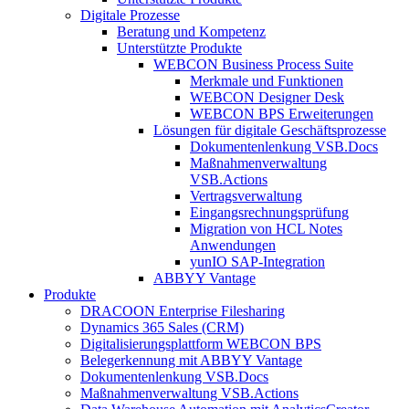
Digitale Prozesse
Beratung und Kompetenz
Unterstützte Produkte
WEBCON Business Process Suite
Merkmale und Funktionen
WEBCON Designer Desk
WEBCON BPS Erweiterungen
Lösungen für digitale Geschäftsprozesse
Dokumentenlenkung VSB.Docs
Maßnahmenverwaltung
VSB.Actions
Vertragsverwaltung
Eingangsrechnungs­prüfung
Migration von HCL Notes
Anwendungen
yunIO SAP-Integration
ABBYY Vantage
Produkte
DRACOON Enterprise Filesharing
Dynamics 365 Sales (CRM)
Digitalisierungsplattform WEBCON BPS
Belegerkennung mit ABBYY Vantage
Dokumentenlenkung VSB.Docs
Maßnahmenverwaltung VSB.Actions