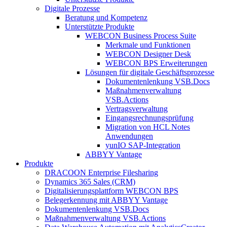
Digitale Prozesse
Beratung und Kompetenz
Unterstützte Produkte
WEBCON Business Process Suite
Merkmale und Funktionen
WEBCON Designer Desk
WEBCON BPS Erweiterungen
Lösungen für digitale Geschäftsprozesse
Dokumentenlenkung VSB.Docs
Maßnahmenverwaltung
VSB.Actions
Vertragsverwaltung
Eingangsrechnungs­prüfung
Migration von HCL Notes
Anwendungen
yunIO SAP-Integration
ABBYY Vantage
Produkte
DRACOON Enterprise Filesharing
Dynamics 365 Sales (CRM)
Digitalisierungsplattform WEBCON BPS
Belegerkennung mit ABBYY Vantage
Dokumentenlenkung VSB.Docs
Maßnahmenverwaltung VSB.Actions