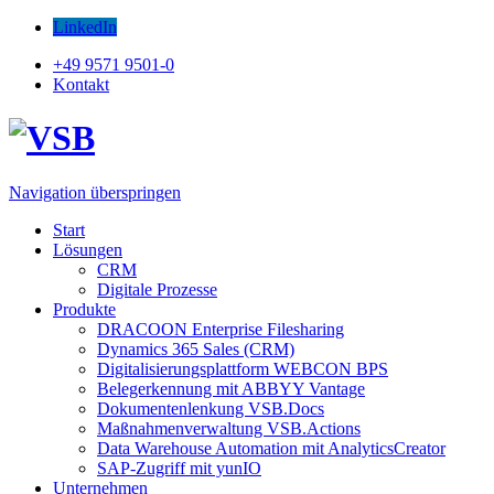
LinkedIn
+49 9571 9501-0
Kontakt
Navigation überspringen
Start
Lösungen
CRM
Digitale Prozesse
Produkte
DRACOON Enterprise Filesharing
Dynamics 365 Sales (CRM)
Digitalisierungsplattform WEBCON BPS
Belegerkennung mit ABBYY Vantage
Dokumentenlenkung VSB.Docs
Maßnahmenverwaltung VSB.Actions
Data Warehouse Automation mit AnalyticsCreator
SAP-Zugriff mit yunIO
Unternehmen