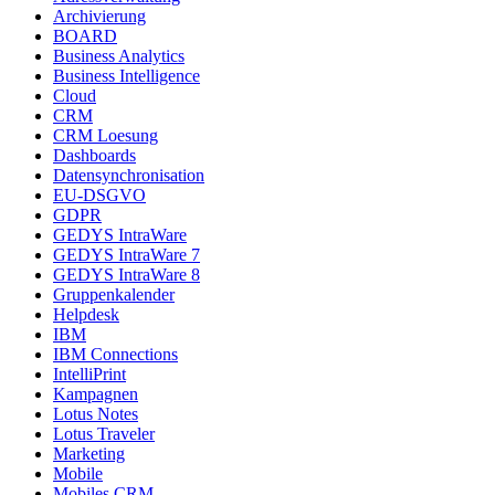
Archivierung
BOARD
Business Analytics
Business Intelligence
Cloud
CRM
CRM Loesung
Dashboards
Datensynchronisation
EU-DSGVO
GDPR
GEDYS IntraWare
GEDYS IntraWare 7
GEDYS IntraWare 8
Gruppenkalender
Helpdesk
IBM
IBM Connections
IntelliPrint
Kampagnen
Lotus Notes
Lotus Traveler
Marketing
Mobile
Mobiles CRM