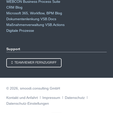
überspringen
WEBCON Business Process Suite
CRM Blog
Microsoft 365, Workflow, BPM Blog
Dokumentenlenkung VSB.Docs
Maßnahmenverwaltung VSB.Actions
Digitale Prozesse
Support
TEAMVIEWER FERNZUGRIFF
© 2026, smoodi.consulting GmbH
Navigation
Kontakt und Anfahrt
Impressum
Datenschutz
überspringen
Datenschutz-Einstellungen