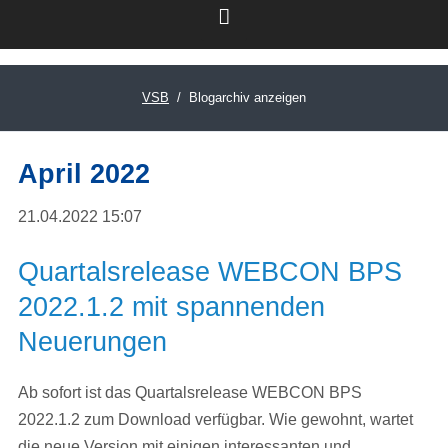
VSB
Blogarchiv anzeigen
LinkedIn
April 2022
21.04.2022 15:07
Quartalsrelease WEBCON BPS
2022.1.2 mit spannenden
Neuerungen
Ab sofort ist das Quartalsrelease WEBCON BPS
2022.1.2 zum Download verfügbar. Wie gewohnt, wartet
die neue Version mit einigen interessanten und