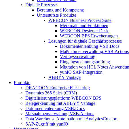
Digitale Prozesse
Beratung und Kompetenz
Unterstützte Produkte
WEBCON Business Process Suite
Merkmale und Funktionen
WEBCON Designer Desk
WEBCON BPS Erweiterungen
Lösungen für digitale Geschäftsprozesse
Dokumentenlenkung VSB.Docs
Maßnahmenverwaltung VSB.Actions
Vertragsverwaltung
Eingangsrechnungs­prüfung
Migration von HCL Notes Anwendu
yunIO SAP-Integration
ABBYY Vantage
Produkte
DRACOON Enterprise Filesharing
Dynamics 365 Sales (CRM)
Digitalisierungsplattform WEBCON BPS
Belegerkennung mit ABBYY Vantage
Dokumentenlenkung VSB.Docs
Maßnahmenverwaltung VSB.Actions
Data Warehouse Automation mit AnalyticsCreator
SAP-Zugriff mit yunIO