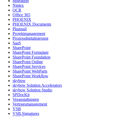
Migration
Nintex
OCR
Office 365
PHOENIX
PHOENIX Documents
Plumsail
Projektmanagement
Prozessdigitalisierung
SaaS
SharePoint
SharePoint Formulare
SharePoint Foundation
SharePoint Online
SharePoint Services
SharePoint WebParts
SharePoint Workflow
skybow
skybow Solution Accelerators
skybow Solution Studio
SPDocKit
Veranstaltungen
Vertragsmanagement
VSB
VSB.Signatures