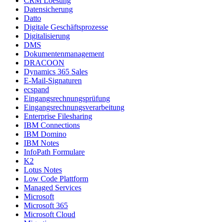
CRM Loesung
Datensicherung
Datto
Digitale Geschäftsprozesse
Digitalisierung
DMS
Dokumentenmanagement
DRACOON
Dynamics 365 Sales
E-Mail-Signaturen
ecspand
Eingangsrechnungsprüfung
Eingangsrechnungsverarbeitung
Enterprise Filesharing
IBM Connections
IBM Domino
IBM Notes
InfoPath Formulare
K2
Lotus Notes
Low Code Plattform
Managed Services
Microsoft
Microsoft 365
Microsoft Cloud