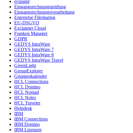
ecspand
Eingangsrechnungsprüfung
Eingangsrechnungsverarbeitung
Enterprise Filesharing
EU-DSGVO
Exclaimer Cloud
Franken Manager
GDPR
GEDYS IntraWare
GEDYS IntraWare 7
GEDYS IntraWare 8
GEDYS IntraWare Travel
GreenLight
GroupExplorer
Gruppenkalender
HCL Connections
HCL Domino
HCL Nomad
HCL Notes
HCL Traveler
Helpdesk
IBM
IBM Connections
IBM Domino
IBM Lizenzen