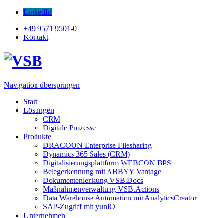
LinkedIn
+49 9571 9501-0
Kontakt
Navigation überspringen
Start
Lösungen
CRM
Digitale Prozesse
Produkte
DRACOON Enterprise Filesharing
Dynamics 365 Sales (CRM)
Digitalisierungsplattform WEBCON BPS
Belegerkennung mit ABBYY Vantage
Dokumentenlenkung VSB.Docs
Maßnahmenverwaltung VSB.Actions
Data Warehouse Automation mit AnalyticsCreator
SAP-Zugriff mit yunIO
Unternehmen