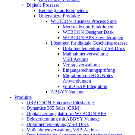
Digitale Prozesse
Beratung und Kompetenz
Unterstützte Produkte
WEBCON Business Process Suite
Merkmale und Funktionen
WEBCON Designer Desk
WEBCON BPS Erweiterungen
Lösungen für digitale Geschäftsprozesse
Dokumentenlenkung VSB.Docs
Maßnahmenverwaltung
VSB.Actions
Vertragsverwaltung
Eingangsrechnungs­prüfung
Migration von HCL Notes
Anwendungen
yunIO SAP-Integration
ABBYY Vantage
Produkte
DRACOON Enterprise Filesharing
Dynamics 365 Sales (CRM)
Digitalisierungsplattform WEBCON BPS
Belegerkennung mit ABBYY Vantage
Dokumentenlenkung VSB.Docs
Maßnahmenverwaltung VSB.Actions