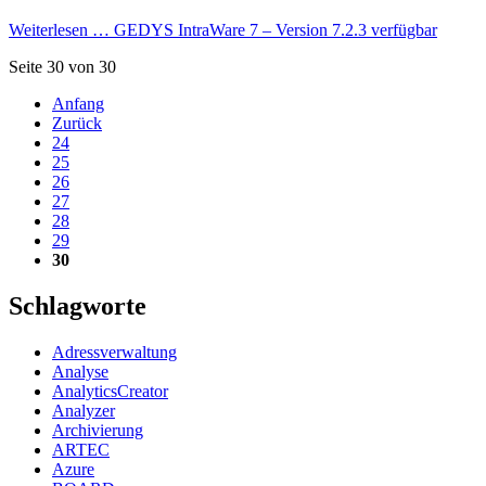
Weiterlesen …
GEDYS IntraWare 7 – Version 7.2.3 verfügbar
Seite 30 von 30
Anfang
Zurück
24
25
26
27
28
29
30
Schlagworte
Adressverwaltung
Analyse
AnalyticsCreator
Analyzer
Archivierung
ARTEC
Azure