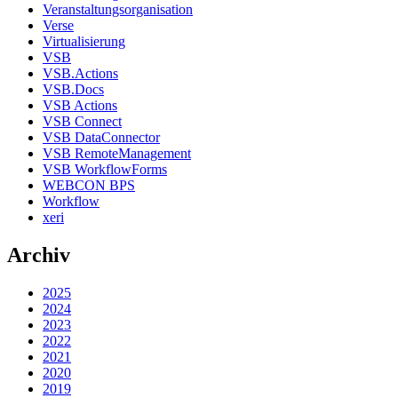
Veranstaltungsorganisation
Verse
Virtualisierung
VSB
VSB.Actions
VSB.Docs
VSB Actions
VSB Connect
VSB DataConnector
VSB RemoteManagement
VSB WorkflowForms
WEBCON BPS
Workflow
xeri
Archiv
2025
2024
2023
2022
2021
2020
2019