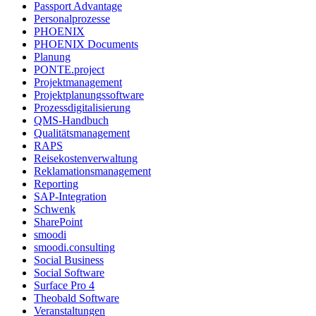
Passport Advantage
Personalprozesse
PHOENIX
PHOENIX Documents
Planung
PONTE.project
Projektmanagement
Projektplanungssoftware
Prozessdigitalisierung
QMS-Handbuch
Qualitätsmanagement
RAPS
Reisekostenverwaltung
Reklamationsmanagement
Reporting
SAP-Integration
Schwenk
SharePoint
smoodi
smoodi.consulting
Social Business
Social Software
Surface Pro 4
Theobald Software
Veranstaltungen