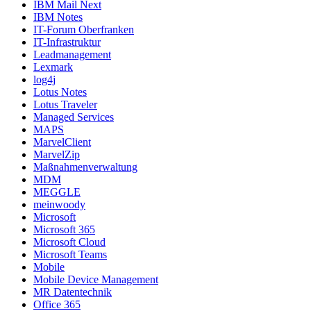
IBM Mail Next
IBM Notes
IT-Forum Oberfranken
IT-Infrastruktur
Leadmanagement
Lexmark
log4j
Lotus Notes
Lotus Traveler
Managed Services
MAPS
MarvelClient
MarvelZip
Maßnahmenverwaltung
MDM
MEGGLE
meinwoody
Microsoft
Microsoft 365
Microsoft Cloud
Microsoft Teams
Mobile
Mobile Device Management
MR Datentechnik
Office 365